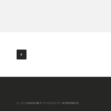
© 2026
HI8AR.NET
. POWERED BY
WORDPRESS
.