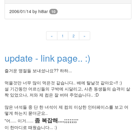
스
북
2006/01/14
by hi8ar
10
송
혜
교
Adsense
«
1
2
»
가
벼
운
블
update - link page.. :)
로
깅
hibarne
즐거운 명절들 보내셨나요?? 하하...
Stereo
먹을것만 너무 많이 먹은것 같습니다.. 배에 탈날것 같아요~!! :)
나
설 기간동안 어르신들의 구박에 시달리고, 사촌 동생들의 습격이 살
를
대
짝 있었으나, 저와 제 컴은 잘 버텨 주었습니다.. :D
표
하
많은 녀석들 중 단 한 녀석이 제 컴의 이상한 인터페이스를 보고 어
는
떻게 하는지 묻더군요..
색
좀 복잡해....;;;;;;;
2.0
"어..... 이거......
"
이 한마디로 때웠습니다... :)
Sensitive
Eye