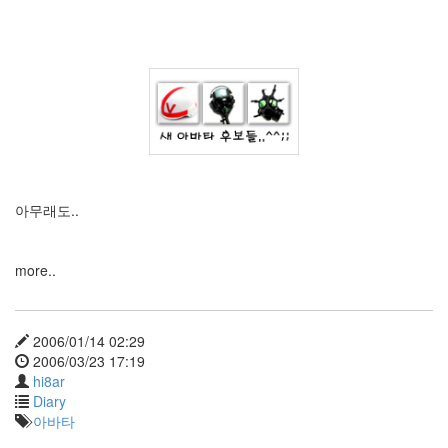
hi8ar
흠..
Pin
it!
2
by
hi8ar
부
아무래도..
왘..
드
디
more..
어
시
작..
2006/01/14 02:29
2
by
2006/03/23 17:19
hi8ar
hi8ar
Diary
Doubt,
아바타
2008