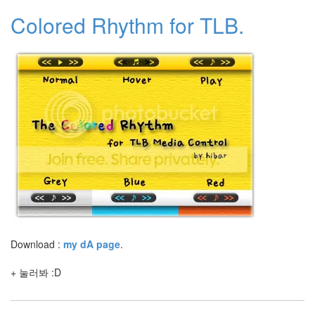
생
일
Colored Rhythm for TLB.
Madonna
Arial
Lie
크
리
스
탈
해
골
정
운
천
구
름
과
자
중
독
Download :
my dA page
.
엔
약
+ 눌러봐 :D
이
없
어
싫