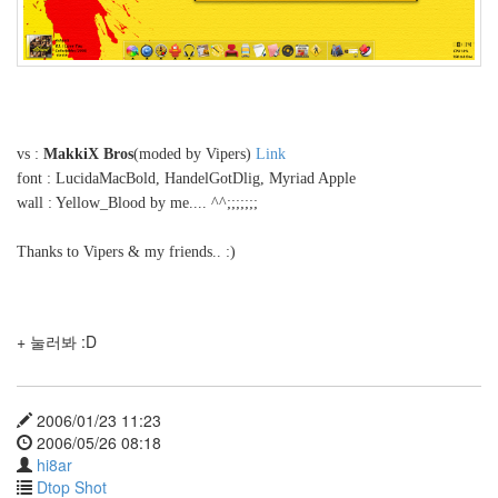
도
사
파
리
Sarah
Wayne
Callies
마
vs :
MakkiX Bros
(moded by Vipers)
Link
가
font : LucidaMacBold, HandelGotDlig, Myriad Apple
린
wall : Yellow_Blood by me.... ^^;;;;;;;
Image
Processing
이
Thanks to Vipers & my friends.. :)
보
다
슬
프
기
+ 눌러봐 :D
도
힘
들
지.
2006/01/23 11:23
Tiger
2006/05/26 08:18
NOOTO
hi8ar
부
Dtop Shot