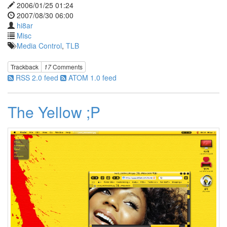
2006/01/25 01:24
증
2007/08/30 06:00
태
hi8ar
안
Misc
Rk
Media Control
,
TLB
Launcher
울
라
Trackback
17
Comments
울
RSS 2.0 feed
ATOM 1.0 feed
라
~
장
The Yellow ;P
윤
정
아
침
월
드
컵
유
틸
Craig
David
독