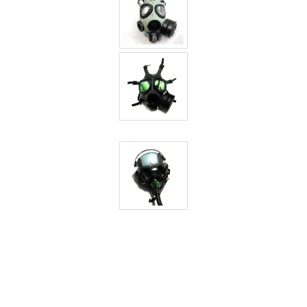
안
녕
~
3
by
hi8ar
5
월
의
드
라
이
브..
2
by
hi8ar
외
계
어..
2
by