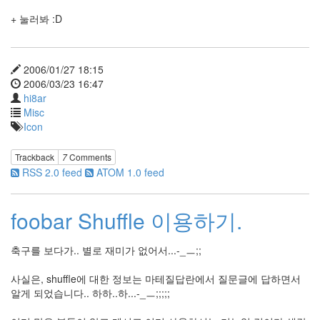
서
트
+ 눌러봐 :D
Ashanti
볼
륨
2006/01/27 18:15
WinFX
2006/03/23 16:47
ALI
hi8ar
Misc
테
두
Icon
리
모
Trackback
7
Comments
바
RSS 2.0 feed
ATOM 1.0 feed
일
아
이
foobar Shuffle 이용하기.
패
드
책
축구를 보다가.. 별로 재미가 없어서...-_ㅡ;;
Photo
Arpeggio
사실은, shuffle에 대한 정보는 마테질답란에서 질문글에 답하면서
망
알게 되었습니다.. 하하..하...-_ㅡ;;;;;
가
타