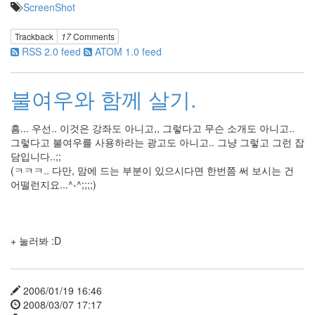
끄
ScreenShot
러
움
Trackback
17
Comments
Keeley
RSS 2.0 feed
ATOM 1.0 feed
Hazell
벌써
무선
불여우와 함께 살기.
마우
스만
5개
흠... 우선.. 이것은 강좌도 아니고,, 그렇다고 무슨 소개도 아니고..
째..;;
그렇다고 불여우를 사용하라는 광고도 아니고.. 그냥 그렇고 그런 잡
FoxyTune
담입니다..;;
Corinne
(ㅋㅋㅋ.. 다만, 맘에 드는 부분이 있으시다면 한번쯤 써 보시는 건
Bailey
어떨런지요...^-^;;;;)
Rae
표
지
fission
+ 눌러봐 :D
NKOTB
맑
은
고
2006/01/19 16:46
딕
2008/03/07 17:17