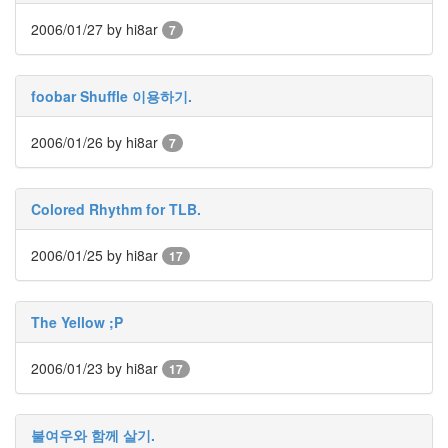
부
르
2006/01/27
by hi8ar
7
스
이
제
foobar Shuffle 이용하기.
점
심
은
2006/01/26
by hi8ar
7
굶
는
거
임
Colored Rhythm for TLB.
예
슬
Thumbnail
2006/01/25
by hi8ar
17
list
Amerie
바
The Yellow ;P
다
설
2006/01/23
by hi8ar
17
치
형
가
지
불여우와 함께 살기.
마