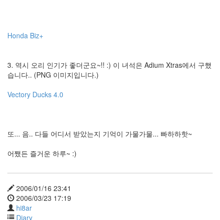
87
Wallpaper
19
Misc
Honda Biz+
39
forTextcube
9
3. 역시 오리 인기가 좋더군요~!! :) 이 녀석은 Adium Xtras에서 구했
forFoobar
습니다.. (PNG 이미지입니다.)
19
C.note
Vectory Ducks 4.0
98
Web
68
desktop
또... 음.. 다들 어디서 받았는지 기억이 가물가물... 빠하하핫~
29
Diary
어쨌든 즐거운 하루~ :)
387
Link
2
forSteve
2006/01/16 23:41
1
2006/03/23 17:19
hi8ar
Diary