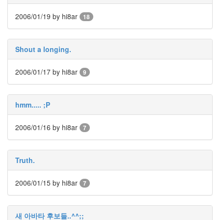
가
지
2006/01/19
by hi8ar
18
마
검
정
색
Shout a longing.
윈
도
2006/01/17
by hi8ar
9
우
꾸
미
기
hmm..... ;P
Christina
Aguilera
2006/01/16
by hi8ar
7
RomanticRed
IE8
Ghost
Truth.
Whisperer
me2DAY
2006/01/15
by hi8ar
몸
7
상
태
페
새 아바타 후보들..^^;;
이