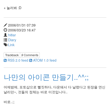
취
향
+ 눌러봐 :D
테
스
트
Crown
2006/01/31 07:39
J
2006/03/23 16:47
맥북
hi8ar
HDMI
Diary
연결
Link
하기
태
그
Trackback
9
Comments
에
RSS 2.0 feed
ATOM 1.0 feed
적
을
말
이
나만의 아이콘 만들기..^^;;
없
음
어제밤에, 포토샵으로 뻘짓하다, 다운돼서 다 날렸다고 된장을 연신
토
고
날리던~, 것들의 정체는 바로 이것입니다..
전
개
바로..;;
그
콘