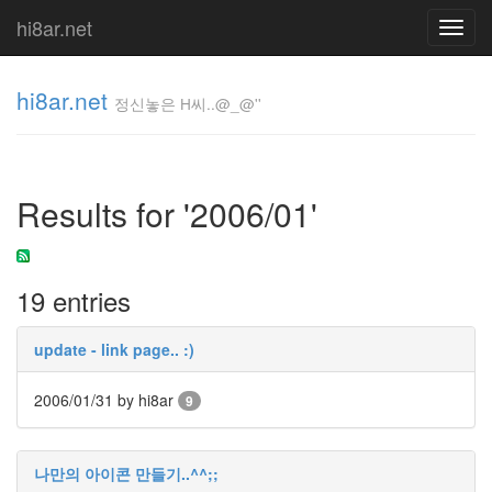
hi8ar.net
Toggl
navig
hi8ar.net
정신놓은 H씨..@_@''
정신놓은
H
Results for '2006/01'
씨..@_@''
hi8ar
19 entries
Tag
Cloud
update - link page.. :)
벗
겨
2006/01/31
by hi8ar
져
9
도
완
전
멋
나만의 아이콘 만들기..^^;;
져