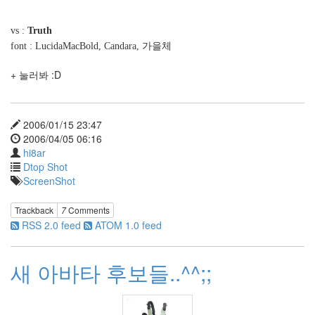
않
습
vs :
Truth
니
font : LucidaMacBold, Candara, 가을체
다.
+ 눌러봐 :D
by
hi8ar
산
2006/01/15 23:47
사
2006/04/05 06:16
자
hi8ar
안
Dtop Shot
녕!
ScreenShot
:)
2
Trackback
7
Comments
by
RSS 2.0 feed
ATOM 1.0 feed
hi8ar
디
새 아바타 후보들..^^;;
아
블
로