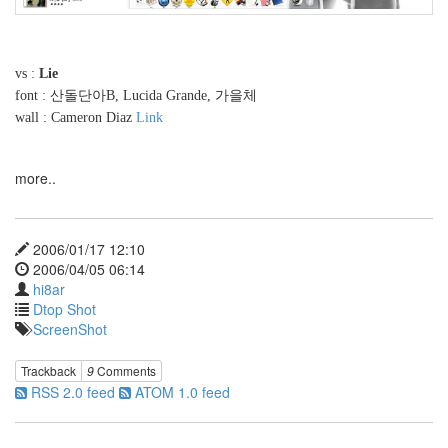
박
지
윤
Sandwich
vs :
Lie
webkit
font : 산돌단아B, Lucida Grande, 가을체
양
wall : Cameron Diaz
Link
동
근
Chrome
more..
VW2420H
Blog
Korea
2006/01/17 12:10
PhotoShop
2006/04/05 06:14
Orihime's
hi8ar
Polkka
Dtop Shot
美
ScreenShot
3
Trackback
9
Comments
Notices
RSS 2.0 feed
ATOM 1.0 feed
About