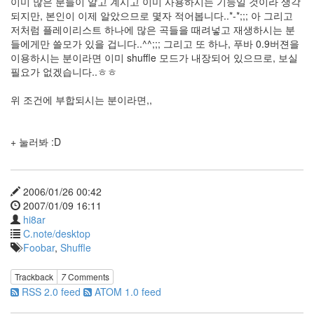
이미 많은 분들이 알고 계시고 이미 사용하시는 기능일 것이라 생각
파
되지만, 본인이 이제 알았으므로 몇자 적어봅니다..*-*;;; 아 그리고
이
저처럼 플레이리스트 하나에 많은 곡들을 때려넣고 재생하시는 분
어
들에게만 쓸모가 있을 겁니다..^^;;; 그리고 또 하나, 푸바 0.9버젼을
폭
이용하시는 분이라면 이미 shuffle 모드가 내장되어 있으므로, 보실
스
필요가 없겠습니다..ㅎㅎ
border
위 조건에 부합되시는 분이라면,,
스
팸
덧
+ 눌러봐 :D
글
logo
애
2006/01/26 00:42
드
2007/01/09 16:11
센
hi8ar
스
C.note/desktop
투
Foobar
,
Shuffle
표
하
세
Trackback
7
Comments
요!
RSS 2.0 feed
ATOM 1.0 feed
Designer