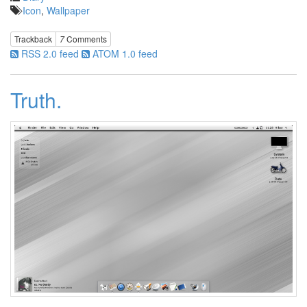
Recent
Icon
,
Wallpaper
Posts
Trackback
7
Comments
무
RSS 2.0 feed
ATOM 1.0 feed
엇
을
찾
Truth.
아
오
셨
든
더
이
상
이
블
로
그
는
운
영
되
지