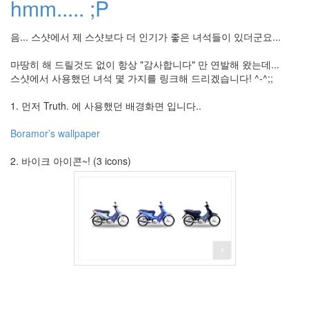
By
hmm..... ;P
hi8ar
음... 스샷에서 제 스샷보다 더 인기가 좋은 녀석들이 있더군요...
스
킨
마땅히 해 드릴것도 없이 항상 "감사합니다" 만 연발해 왔는데...
만
스샷에서 사용했던 녀석 몇 가지를 링크해 드리겠습니다! ^-^;;
들
어
1. 먼저 Truth. 에 사용했던 배경화면 입니다..
드
립...
Boramor’s wallpaper
By
hi8ar
2. 바이크 아이콘~! (3 icons)
Find!
Categories
전
체
635
Dtop
Shot