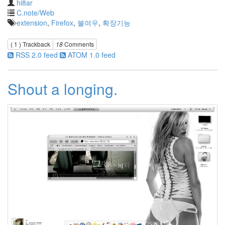
hi8ar
Powder
C.note/Web
후
extension
,
Firefox
,
불여우
,
확장기능
레
이
크
( 1 )
Trackback
18
Comments
럼
RSS 2.0 feed
ATOM 1.0 feed
블
피
쉬
Shout a longing.
District
9
핸
드
폰
사
진
Icon
인
디
아
나
존
스
we
rule