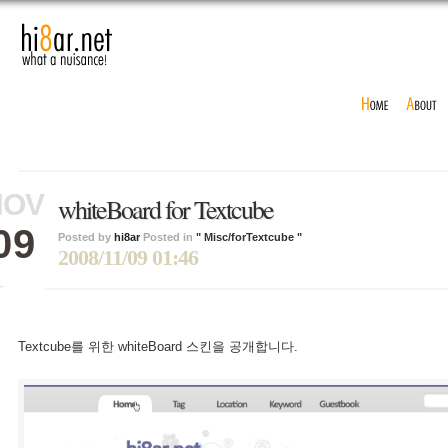
NOV
whiteBoard for Textcube
09
Posted by
hi8ar
Posted in
" Misc/forTextcube "
2008/11/09 01:46
Textcube를 위한 whiteBoard 스킨을 공개합니다.