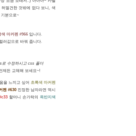
장 쵸큼 보태서..) 아아아~ 카멜
 허멀건한 것밖에 없다 보니, 색
는 기분으로~
색 마커펜 #966
입니다.
컬러값으로 바꿔 줍니다.
ss로 수정하시고 css 폴더
 언제든 교체해 보세요~!
움을 느끼고 싶어
초록색 마커펜
펜 #630
진정한 남자라면 역시
c33
할머니 손가락의
옥반지색