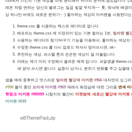
css에서 스킨의 기본 색상을 따로 분리해서 하나의 문서에 담았습니다. (과
레온 처럼 변하는 당신의 블로그는 일곱 빛깔 무지개~~ 훗, 워낙에 배경이
상 하나만 바꿔도 새로운 분위기~ :) 좋아하는 색상의 마커펜을 사용한다
theme.css 를 사용하는 텍스트 에디터로 엽니다.
배포되는 theme.css 에 지정되어 있는 기본 컬러는 1번,
빛바랜 빨강
사용하는 에디터의 찾기/바꾸기 기능을 이용해서, 좋아하는 색상의 
수정한 theme.css 를 다시 업로드 하셔서 덮어쓰시면, ok~
추천하는 색상. 파스텔 톤의 은은한 색상이 잘 어울립니다.
아래는 제가 미리 수정해서 올려둔 예제 입니다.
파일명을 theme.c
에 덮어 쓰시면 됩니다
. 싫증이 났거나, 분위기 변화를 주고 싶을때
샘플 예제 중후하고 멋스러운
빛바랜 빨강색 마커펜 #966
대자연의 싱그러
#996
똘끼 충만
보라색 마커펜 #969
재래식 화장실에 대한 그리움
변색 마커
핫핑크 마커펜 #ff0099
시험지의 빨간비
어젯밤에 새로산 빨강색 마커펜 #
마커펜 #699
wBThemePack.zip