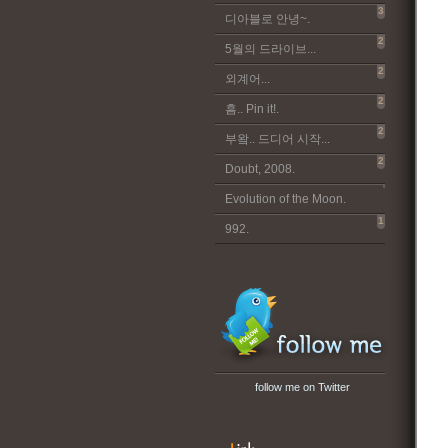
3
디아블로 안녕~.
2
5월의 드라이브...
2
외계어...
2
흠.. Pin it!.
2
부왘.. 드디어 시작...
2
Doubt, 2008.
Evolution of the Moon.
1
992.
follow me on Twitter