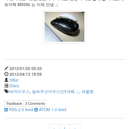
로지텍 M555b 는 이제 안녕..;;
pinterest
린
애
PhotoShop
mosaic
kooo
프
랙
탈
디
자
인
2012/01/20 00:33
은
2012/04/13 18:59
레
hi8ar
알
Diary
스
웨
매직마우스
,
벌써무선마우스만5개째..;;
,
애플짱
덴
회
Trackback
3
Comments
사
RSS 2.0 feed
ATOM 1.0 feed
오
드
리
토
«
1
»
투