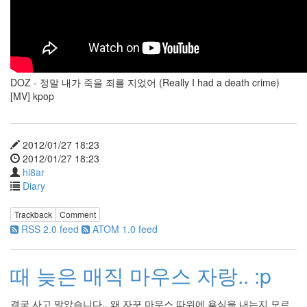
물
Orihime's
Polkka
떨
이
야
~
DOZ - 정말 내가 죽을 죄를 지었어 (Really I had a death crime)
떨
[MV] kpop
이
~
캐
마
2012/01/27 18:23
초
2012/01/27 18:23
멕
hi8ar
클
레
Diary
인
탐
Trackback
Comment
색
RSS 2.0 feed
ATOM 1.0 feed
기
스
크
때 늦은 매직 마우스 자랑.. :p
롤
바
다
결국 사고 말았습니다.. 왜 자꾸 마우스 따위에 욕심을 내는지 모르