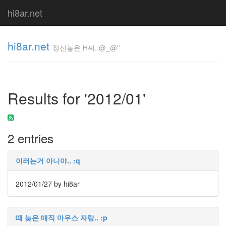
hi8ar.net
hi8ar.net
정신놓은 H씨..@_@''
정신놓은
H
Results for '2012/01'
씨..@_@''
hi8ar
2 entries
Tag
Cloud
이러는거 아니야.. :q
굿
모
2012/01/27
by hi8ar
닝
팝
스
북
때 늦은 매직 마우스 자랑.. :p
마