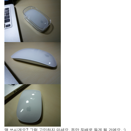
Avira
v6
EAS
RSS
자
바
짤
방
사
이
트
늙
지
마
늙
지
마
~
모
양
보
기
기
독
맥 쓰시게요? 그럼 고민하지 마세요. 돈만 두배로 들게 될 거에요. :)
교