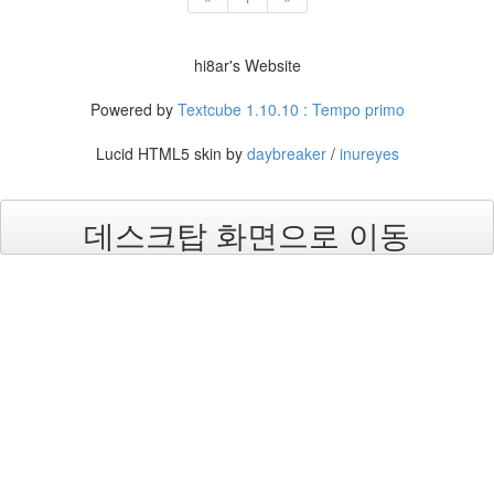
오
네
찬
hi8ar's Website
바
라
Powered by
Textcube 1.10.10 : Tempo primo
노
무
Lucid HTML5 skin by
daybreaker
/
inureyes
현
확
장
데스크탑 화면으로 이동
광
시
야
각
개
그
콘
서
트
Corinne
Bailey
Rae
Ultraviolet
UTF-