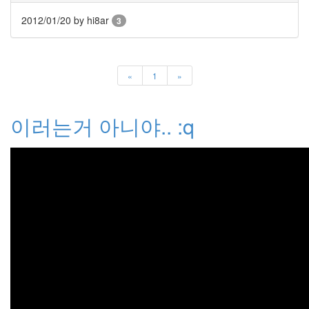
크
2012/01/20
by hi8ar
3
IE8
애
플
짱
«
1
»
웹
표
준
Web
이러는거 아니야.. :q
Designer
mangatar
봄
내
음
Link
background-
image
Brook
Valentain
IE7.0
반
려
동