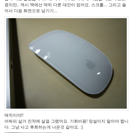
네
겠지만.. 역시 맥에선 딱히 다른 대안이 없어요. 스크롤... 그리고 쓸
이
어서 다음 화면으로 넘기기...
버
soul
Web
Standards
우
리
땅
Maxthon
죽
겠
음
S-
M5
Opera
box.net
Monochrome
LCD
매직이야!!
통
계
어짜피 살거 진작에 살걸 그랬어요. 기회비용! 망설이지 말아야 합니
다. 그냥 사고 후회하는게 나은것 같아요. :}
Wasabi