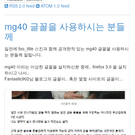
desktop
RSS 2.0 feed
ATOM 1.0 feed
29
Diary
mg40 글꼴을 사용하시는 분들
387
Link
께
2
forSteve
1
일전에 foo_title 스킨과 함께 공개한적 있는 mg40 글꼴을 사용하시
는 분들께 알립니다.
Recent
mg40 이라는 이상한 글꼴을 설치하신분 중에.. firefox 3.0 을 설치
Posts
하시고 나서..
Fantastic902님 블로그의 글꼴이.. 혹은 몇몇 사이트의 글꼴이...
무
엇
을
찾
아
오
셨
든
더
이