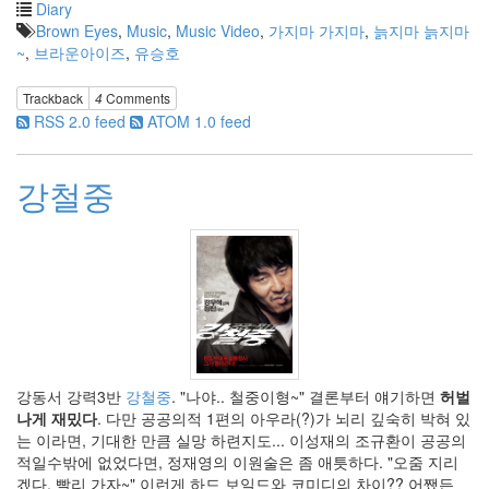
Diary
살
Brown Eyes
,
Music
,
Music Video
,
가지마 가지마
,
늙지마 늙지마
골
~
,
브라운아이즈
,
유승호
필
립
세
Trackback
4
Comments
이
RSS 2.0 feed
ATOM 1.0 feed
모
어
호
프
강철중
만
글
작
성
의
기
술
하
늘
레
티
강동서 강력3반
강철중
. "나야.. 철중이형~" 결론부터 얘기하면
허벌
나
나게 재밌다
. 다만 공공의적 1편의 아우라(?)가 뇌리 깊숙히 박혀 있
Designer
는 이라면, 기대한 만큼 실망 하련지도... 이성재의 조규환이 공공의
Ballerino
적일수밖에 없었다면, 정재영의 이원술은 좀 애틋하다. "오줌 지리
겠다. 빨리 가자~" 이런게 하드 보일드와 코미디의 차이?? 어쨌든
란