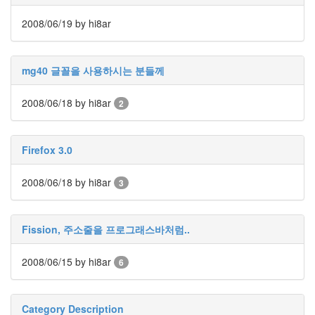
영
어
2008/06/19
by hi8ar
공
부
난
미
mg40 글꼴을 사용하시는 분들께
국
만
큼
2008/06/18
by hi8ar
2
이
나
중
국
Firefox 3.0
도
싫
다
2008/06/18
by hi8ar
3
아
고
라
Fission, 주소줄을 프로그래스바처럼..
망
할
IE
2008/06/15
by hi8ar
6
Cutie
Honey
야
Category Description
상