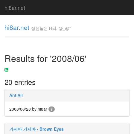
hi8ar.net
hi8ar.net
정신놓은 H씨..@_@''
정신놓은
H
Results for '2008/06'
씨..@_@''
hi8ar
20 entries
Tag
Cloud
AntiVir
수
입
2008/06/28
by hi8ar
공
7
개
마
빡
가지마 가지마 - Brown Eyes
이