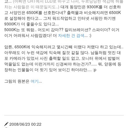
고...
(어쩌면 CRT에서 LCD로 바꾸고 나서, 누르딩딩한 색감에 혀를
Machine
차는 사람들은 이 때문일지도..)
대개 동양인은 9300K를 더 선호하
Girl
고 서양인은 6500K를 선호한다네? 출력물과 비슷해지려면 6500K
Web
로 설정해야 한다고... 그저 워드작업하고 인터넷 서핑만 하기엔
Designer
9300K가 더 좋을수도 있다고...
떡
5000K는 또 뭐람.. 어도비 감마?? 칼리브레이션? 스파이더? 이거
볶
이
이거 어려워서 사람잡겠다! 더
자세한 건 검색
... :)
소
스
암튼, 6500K에 익숙해지려고 몇시간째 이랬다 저랬다 하고 있는데..
Image
아무래도 이 누런 색감에 익숙해 질것 같질 않다. 남들처럼 멋진 대
Processing
포 카메라가 있었서 사진 출력할 일도 없고, 모니터 위에서 밥벌어
두
먹을일도 없는데 이런거까지 신경써야 하는건가?..... 뭐, 얃옹에 등
목
장하는 인물들이 더 핏기 있어 보이긴 하더라만.... :p
님
라
그림의 원본은
여기
...
디
오
A/S
유
승
호
GAIA
기
2008/06/23 00:22
독