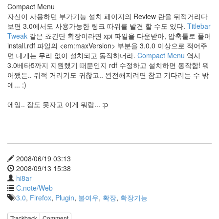
Compact Menu
자신이 사용하던 부가기능 설치 페이지의 Review 란을 뒤적거리다
Find!
보면 3.0에서도 사용가능한 링크 따위를 발견 할 수도 있다.
Titlebar
Tweak
같은 쵸간단 확장이라면 xpi 파일을 다운받아, 압축툴로 풀어
Categories
install.rdf 파일의 <em:maxVersion> 부분을 3.0.0 이상으로 적어주
전
면 대개는 무리 없이 설치되고 동작하더라.
Compact Menu
역시
체
3.0베타5까지 지원했기 때문인지 rdf 수정하고 설치하면 동작함! 뭐
635
어쨌든.. 뒤적 거리기도 귀찮고.. 완전해지려면 참고 기다리는 수 밖
Dtop
에... :)
Shot
87
에잉.. 잠도 못자고 이게 뭐람... :p
Wallpaper
19
Misc
39
forTextcube
2008/06/19 03:13
9
2008/09/13 15:38
forFoobar
hi8ar
19
C.note/Web
C.note
3.0
,
Firefox
,
Plugin
,
불여우
,
확장
,
확장기능
98
Web
68
Trackback
Comment