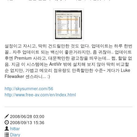
동
영
상
OneChanbara
Reddish
Brown
T^T;;
설정이고 자시고, 딱히 건드릴만한 것도 없다. 업데이트는 하루 한번
동
꼴.. 자주 업데이트 되는 백신이 좋은거라지만, 좀 귀찮아.. 업데이트
기
후엔 Premium 사라고, 대문짝만한 광고창을 띄우는데... 쩝, 할말 없
화
음. 지금 이 시스템에는 AntiVir 밖에 설치해 보지 않아 딱히 비교할
IE8
순 없지만, 가볍고 메모리 점유량도 만족할만한 수준~ 게다가 Luke
태
Filewalker 센스라니... :)
터
툴
http://skysummer.com/56
즈
http://www.free-av.com/en/index.html
아
바
타
2008/06/28 03:00
Tutorial
2008/09/13 15:36
노
hi8ar
인
Diary
을