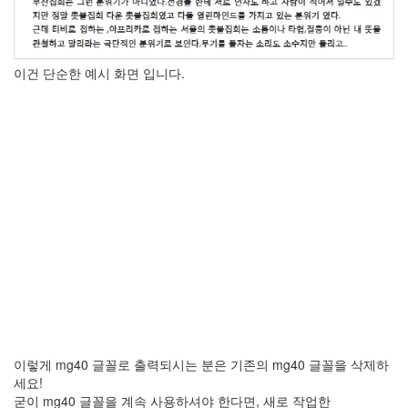
상
이
블
로
이건 단순한 예시 화면 입니다.
그
는
운
영
되
지
않
습
니
다.
by
hi8ar
산
사
이렇게 mg40 글꼴로 출력되시는 분은 기존의 mg40 글꼴을 삭제하
자
세요!
안
굳이 mg40 글꼴을 계속 사용하셔야 한다면, 새로 작업한