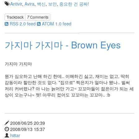
Antivir
,
Avira
,
백신
,
보안
,
중요한 건 공짜!
위
한
나
Trackback
7
Comments
라
RSS 2.0 feed
ATOM 1.0 feed
는
없
다
여
가지마 가지마 - Brown Eyes
름
opera10
윈
가지마 가지마
도
7
뭔가 심오하고 난해 하긴 한데.. 이해하긴 싫고, 재미는 없고, 딱히
책
감동이라 할만한 것도 없다. "집으로" 찍은지가 얼마나 됐나.. 벌써
소울
저리 커버렸나? 아 나는 늙어만 가고~ 꼬꼬마들이 젊은이가 되는 세
메이
상이 오는구나~ 쳇! 아무리 컸어도 꼬꼬마는 꼬꼬마.. :b
트
OST
Season's
Greeting
2008/06/25 20:39
Cutie
2008/09/13 15:37
IE7.0
hi8ar
자