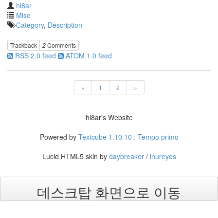
hi8ar
Misc
Category
,
Description
Trackback
2
Comments
RSS 2.0 feed
ATOM 1.0 feed
«
1
2
»
hi8ar's Website
Powered by
Textcube 1.10.10 : Tempo primo
Lucid HTML5 skin by
daybreaker
/
inureyes
데스크탑 화면으로 이동