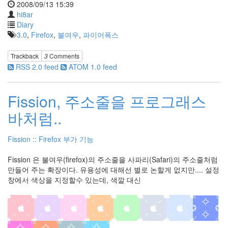
2008/09/13 15:39
디
hi8ar
어
Diary
시
3.0
,
Firefox
,
불여우
,
파이어폭스
작..
2
Trackback
3
Comments
by
RSS 2.0 feed
ATOM 1.0 feed
hi8ar
Doubt,
Fission, 주소줄을 프로그래스
2008
2
바처럼..
by
hi8ar
Fission :: Firefox 부가 기능
Evolution
Fission 은 불여우(firefox)의 주소줄을 사파리(Safari)의 주소줄처럼
of
만들어 주는 확장이다. 유용성에 대해선 별로 논할게 없지만.... 설정
the
창에서 색상을 지정할수 있는데, 색깔 대신
Moon
by
hi8ar