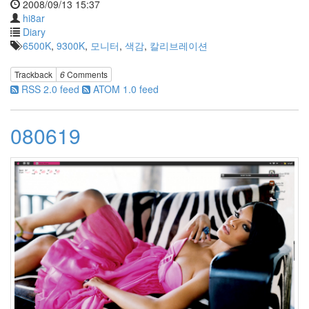
2008/09/13 15:37
교
hi8ar
Silent
Hill
Diary
6500K
,
9300K
,
모니터
,
색감
,
칼리브레이션
foo_bubble_coverflow
Plugin
Trackback
6
Comments
테
RSS 2.0 feed
ATOM 1.0 feed
스
트
모
080619
양
보
기
Ccleaner
Holly
Valnce
Adele
Silva
Danity
Kane
facebook
Trackback
오
늘