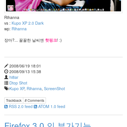
에
서
야
대
Rihanna
오
vs :
Kupo XP 2.0 Dark
하
wp:
Rihanna
여
복
장마?... 꿀꿀한 날씨엔
핫핑크
! :)
권
텍
스
트
큐
2008/06/19 18:01
브
2008/09/13 15:38
설
hi8ar
치
Dtop Shot
형
Kupo XP
,
Rihanna
,
ScreenShot
달
콤
Trackback
8
Comments
미
끈
RSS 2.0 feed
ATOM 1.0 feed
한
블
랙
Firefox 3.0 의 부가기능
스