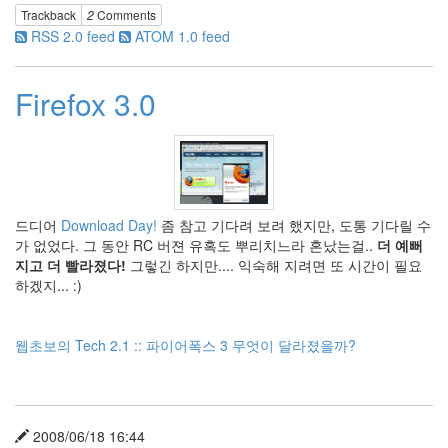
이
Trackback
2
Comments
브..
RSS 2.0 feed
ATOM 1.0 feed
2
by
hi8ar
Firefox 3.0
외
계
어..
2
by
hi8ar
드디어
Download Day!
좀 참고 기다려 보려 했지만, 도통 기다릴 수
가 없었다. 그 동안 RC 버젼 유혹도 뿌리치느라 혼났는걸..
더 예뻐
흠..
지고 더 빨라졌다!
그렇긴 하지만.... 익숙해 지려면 또 시간이 필요
Pin
하겠지... :)
it!
2
by
웹초보의 Tech 2.1 :: 파이어폭스 3 무엇이 달라졌을까?
hi8ar
부
왘..
2008/06/18 16:44
드