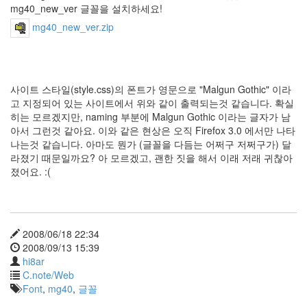
녕!
mg40_new_ver 글꼴을 설치하세요!
:)
mg40_new_ver.zip
2
by
hi8ar
디
사이트 스타일(style.css)의 폰트가 영문으로 "Malgun Gothic" 이라
아
고 지정되어 있는 사이트에서 위와 같이 출력되는것 같습니다. 확실
블
히는 모르겠지만, naming 부분에 Malgun Gothic 이라는 글자가 남
로
아서 그런것 같아요. 이와 같은 현상은 오직 Firefox 3.0 에서만 나타
안
나는것 같습니다. 아마도 뭔가 (글꼴을 다듬는 어쩌구 저쩌구가) 달
녕
라졌기 때문일까요? 아 모르겠고, 괜한 짓을 해서 이래 저래 귀찮아
~
졌어요. :(
3
by
hi8ar
2008/06/18 22:34
5
2008/09/13 15:39
월
hi8ar
의
C.note/Web
드
Font
,
mg40
,
글꼴
라