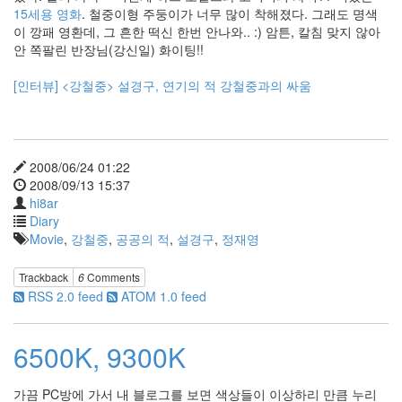
15세용 영화
. 철중이형 주둥이가 너무 많이 착해졌다. 그래도 명색
인
디
이 깡패 영환데, 그 흔한 떡신 한번 안나와.. :) 암튼, 칼침 맞지 않아
아
안 쪽팔린 반장님(강신일) 화이팅!!
나
존
[인터뷰] <강철중> 설경구, 연기의 적 강철중과의 싸움
스
George
talk
rubbish
Statistics
2008/06/24 01:22
게
2008/09/13 15:37
임
hi8ar
Diary
똥
Movie
,
강철중
,
공공의 적
,
설경구
,
정재영
portal
실
Trackback
6
Comments
사
영
RSS 2.0 feed
ATOM 1.0 feed
화
simpleCheck
6500K, 9300K
사
라
탠
크
가끔 PC방에 가서 내 블로그를 보면 색상들이 이상하리 만큼 누리