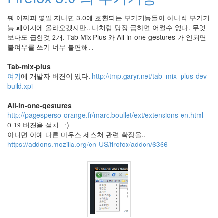
크
롤
뭐 어짜피 몇일 지나면 3.0에 호환되는 부가기능들이 하나씩 부가기
다
능 페이지에 올라오겠지만.. 나처럼 당장 급하면 어쩔수 없다. 무엇
이
보다도 급한것 2개. Tab Mix Plus 와 All-in-one-gestures 가 안되면
하
불여우를 쓰기 너무 불편해...
드
Tab-mix-plus
Notices
여기
에 개발자 버젼이 있다.
http://tmp.garyr.net/tab_mix_plus-dev-
build.xpi
About
By
All-in-one-gestures
hi8ar
http://pagesperso-orange.fr/marc.boullet/ext/extensions-en.html
0.19 버젼을 설치.. :)
스
아니면 아예 다른 마우스 제스쳐 관련 확장을..
킨
https://addons.mozilla.org/en-US/firefox/addon/6366
만
들
어
드
립...
By
hi8ar