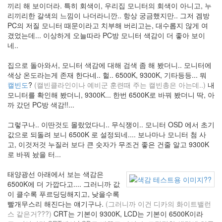
레
끼리 해 보이더라. 특히 회색이, 우리집 모니터의 회색이 아니고, 누
디
리끼리한 갈색의 느낌이 나더라니깐.. 항상 궁금했지만.. 그저 겜방
정
PC의 저질 모니터 때문이라고 치부해 버리고는, 대수롭지 않게 여
운
겼었는데... 이상하게 오늘따라 PC방 모니터 색감이 더 좋아 보이
천
네..
알
리
집으로 돌아와서, 모니터 색감에 대해 검색 좀 해 봤더니.. 모니터에
AGORA
색상 온도라는게 존재 한다네.. 헐.. 6500K, 9300K, 기타등등... 뭐
태
캘빈도
?
(캘빈클라인이나 예비군 훈련때 주는 캘빈총은 아는데..)
내
업
모니터를 확인해 봤더니, 9300K... 한번 6500K로 바꿔 봤더니 딱, 아
Tip
까 갔던 PC방 색감!!...
이
명
그렇구나.. 이딴것도 몰랐었다니.. 무식쟁이.. 모니터 OSD 에서 초기
박
값으로 되돌려 보니 6500K 로 설정되네.... 보나마나 모니터 첨 사
Ashen
고, 이것저것 누질러 보다 큰 숫자가 무조건 좋은 건줄 알고 9300K
로 바꿔 놨을 터...
Email
통
태양광선 아래에서 보는 색감은
계
6500K에 더 가깝다고.... 그러니까 값
글
이 클수록 푸르딩딩해지고, 낮을수록
꼴
빨개무스리 해진다는 얘기구나.
(그러니까 이건 디카의 화이트밸런
FinderBar
스 같은거???)
CRT는 기본이 9300K, LCD는 기본이 6500K이라
The