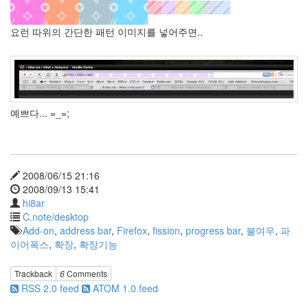
992
1
요런 따위의 간단한 패턴 이미지를 넣어주면..
by
hi8ar
예쁘다... =_=;
2008/06/15 21:16
2008/09/13 15:41
hi8ar
C.note/desktop
Add-on
,
address bar
,
Firefox
,
fission
,
progress bar
,
불여우
,
파
이어폭스
,
확장
,
확장기능
Trackback
6
Comments
RSS 2.0 feed
ATOM 1.0 feed