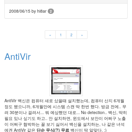
곡
avatar
2008/06/15
by hi8ar
2
꽃
폈
네
토
«
1
2
»
성
인
Sound
AntiVir
Device
TrueTransparency
foo_uie_single_column_playlist
이
효
석
MS700
좀
AntiVir 백신은 컴퓨터 새로 샀을때 설치했는데, 컴퓨터 산지 6개월
비
정도 됐으니까, 6개월만에 시스템 스캔 딱 한번 했다. 방금 전에.. 무
화
려 30분이나 걸려서... 뭐 예상했던 대로... No detection.. 백신, 딱히
이
필요 있나 싶기도 하고.. 안 설치하면, 윈도에서 보안이 어쩌구 노출
트
이 어쩌구 협박하는 꼴 보기 싫어서 백신을 설치하는, 나 같은 녀석
보
에겐 AntiVir 같은
단순 무식(?) 무료
백신이 딱 알맞다. :)
드