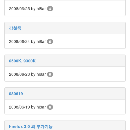
추
천
2008/06/25
by hi8ar
4
광
고
SNS
강철중
도
둑
모
2008/06/24
by hi8ar
6
토
로
라
6500K, 9300K
비
밀
문
2008/06/23
by hi8ar
6
답
웹
접
근
080619
성
윈
도
2008/06/19
by hi8ar
8
우
꾸
미
기
Firefox 3.0 의 부가기능