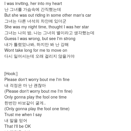
TrueTransparency
I was inviting, her into my heart
Chrome
난 그녀를 가슴속에 간직했는데
But she was out riding in some other man's car
Radio
그녀는 다른 녀석의 차안에 있더군
Blog
She was my night time, thought I was her star
꼭
그녀는 나의 밤, 나는 그녀의 별이라고 생각했는데
구
Guess I was wrong, but see I'm strong
조
내가 틀렸었나봐, 하지만 봐 난 강해
비
Wont take long for me to move on
밀
댓
다시 일어서는데 오래 걸리지 않을거야
글
Milk
[Hook:]
inheritance
Please don't worry bout me I'm fine
Site
내 걱정은 마 난 괜찮아
오
(Please don't worry bout me I'm fine)
네
찬
Only gonna play the fool one time
바
한번만 바보같이 굴게..
라
(Only gonna play the fool one time)
Amerie
Trust me when I say
효
내 말을 믿어
도
That I'll be OK
하