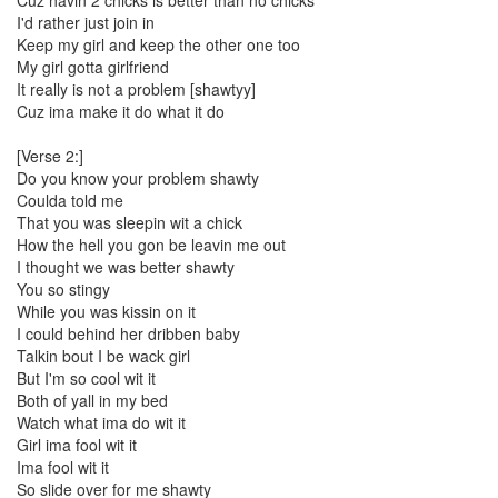
Guestbook
I'd rather just join in
무
Keep my girl and keep the other one too
료
호
My girl gotta girlfriend
스
It really is not a problem [shawtyy]
팅
Cuz ima make it do what it do
Rk
Launcher
[Verse 2:]
키
Do you know your problem shawty
보
Coulda told me
드
That you was sleepin wit a chick
유
How the hell you gon be leavin me out
저
I thought we was better shawty
스
You so stingy
토
While you was kissin on it
리
I could behind her dribben baby
랩
Talkin bout I be wack girl
Custom
But I'm so cool wit it
CSS
Both of yall in my bed
Watch what ima do wit it
Notices
Girl ima fool wit it
Ima fool wit it
About
So slide over for me shawty