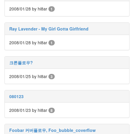
인
을
2008/01/28
by hi8ar
1
위
한
나
라
Ray Lavender - My Girl Gotta Girlfriend
는
없
다
2008/01/28
by hi8ar
1
Mariah
Carey
vimeo
크론플로우?
hibarne
Bon
2008/01/25
by hi8ar
3
Jovi
컨
설
턴
080123
트
구
2008/01/23
by hi8ar
8
글
Shawnna
The
Foobar 커버플로우, Foo_bubble_coverflow
Dark