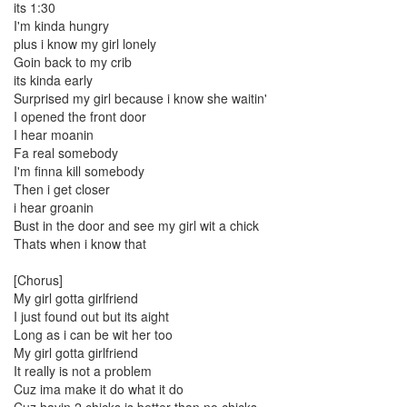
스
its 1:30
북
I'm kinda hungry
Holidays
plus i know my girl lonely
Goin back to my crib
다
운
its kinda early
로
Surprised my girl because i know she waitin'
드
I opened the front door
데
I hear moanin
이
Fa real somebody
MS700
I'm finna kill somebody
농
Then i get closer
구
i hear groanin
크
Bust in the door and see my girl wit a chick
롬
Thats when i know that
chron
benq
[Chorus]
선
My girl gotta girlfriend
물
I just found out but its aight
Long as i can be wit her too
방
문
My girl gotta girlfriend
객
It really is not a problem
background
Cuz ima make it do what it do
Cuz havin 2 chicks is better than no chicks