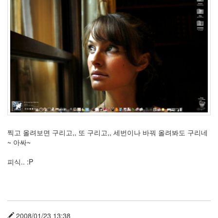
찍고 올려보면 구리고,, 또 구리고,, 세번이나 바꿔 올려봐도 구리네
~ 아싸~
피식.. :P
2008/01/23 13:38