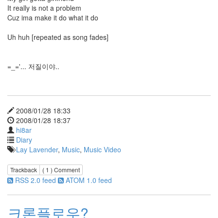
Recent
It really is not a problem
Posts
Cuz ima make it do what it do
무
Uh huh [repeated as song fades]
엇
을
찾
=_='... 저질이야..
아
오
셨
든
더
2008/01/28 18:33
이
2008/01/28 18:37
상
hi8ar
이
Diary
블
Lay Lavender
,
Music
,
Music Video
로
그
Trackback
( 1 )
Comment
는
RSS 2.0 feed
ATOM 1.0 feed
운
영
되
크론플로우?
지