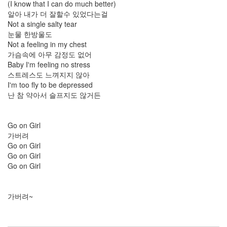
(I know that I can do much better)
Graphite
알아 내가 더 잘할수 있었다는걸
맥
Not a single salty tear
북
눈물 한방울도
프
Not a feeling in my chest
로
가슴속에 아무 감정도 없어
13.3
Baby I'm feeling no stress
kooo
스트레스도 느껴지지 않아
Arial
I'm too fly to be depressed
유
난 참 약아서 슬프지도 않거든
승
호
큐
Go on Girl
티
가버려
하
Go on Girl
니
Go on Girl
김
Go on Girl
지
우
미
가버려~
드
휴
지