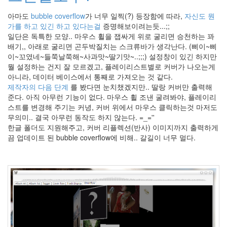
않
아마도
bubble coverflow
가 너무 일찍(?) 등장함에 따라,
자신도 뭔
습
가를 하고 있긴 하고 있다는걸
증명해보이려는듯...;;
니
일단은 독특한 모양.. 마우스 휠을 잽싸게 위로 굴리면 승천하는 꽈
다.
배기,, 아래로 굴리면 곤두박질치는 스크류바가 생각난다. (삐이~삐
이~꼬였네~들쭉날쭉해~사과맛~딸기맛~..;;;) 설정창이 있긴 하지만
by
뭘 설정하는 건지 잘 모르겠고, 플레이리스트별로 커버가 나오는게
hi8ar
아니라, 데이터 베이스에서 통째로 가져오는 것 같다.
제작자의 다음 단계
를 봤다면 눈치챘겠지만.. 딸랑 커버만 출력해
산
준다. 아직 아무런 기능이 없다. 마우스 휠 조낸 굴려봐야, 플레이리
사
스트를 변경해 주기는 커녕, 커버 위에서 마우스 클릭하는것 마저도
자
무의미.. 결국 아무런 동작도 하지 않는다. =_=''
안
한글 폴더도 지원해주고, 커버 리플렉션(반사) 이미지까지 출력하게
녕!
끔 업데이트 된 bubble coverflow에 비해.. 갈길이 너무 멀다.
:)
2
by
hi8ar
디
아
블
로