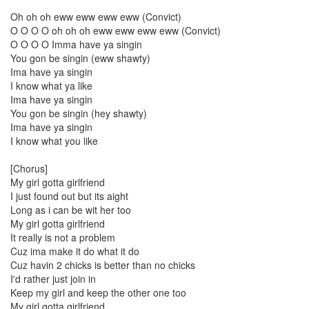
87
Oh oh oh eww eww eww eww (Convict)
Wallpaper
O O O O oh oh oh eww eww eww eww (Convict)
19
O O O O Imma have ya singin
Misc
You gon be singin (eww shawty)
39
Ima have ya singin
forTextcube
I know what ya like
9
Ima have ya singin
forFoobar
You gon be singin (hey shawty)
19
Ima have ya singin
C.note
I know what you like
98
Web
[Chorus]
68
My girl gotta girlfriend
desktop
I just found out but its aight
29
Long as i can be wit her too
Diary
My girl gotta girlfriend
387
It really is not a problem
Link
Cuz ima make it do what it do
2
Cuz havin 2 chicks is better than no chicks
forSteve
I'd rather just join in
1
Keep my girl and keep the other one too
My girl gotta girlfriend