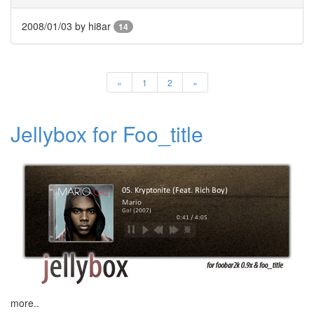
트
모
2008/01/03
by hi8ar
14
양
보
기
그
«
1
2
»
림
자
후
Jellybox for Foo_title
레
이
크
트
위
터
미
칠
것
같
은
이
세
상
more..
핀