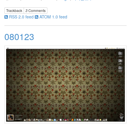
by
hi8ar
Trackback
3
Comments
RSS 2.0 feed
ATOM 1.0 feed
흠..
Pin
it!
080123
2
by
hi8ar
부
왘..
드
디
어
시
작..
2
by
hi8ar
Doubt,
2008