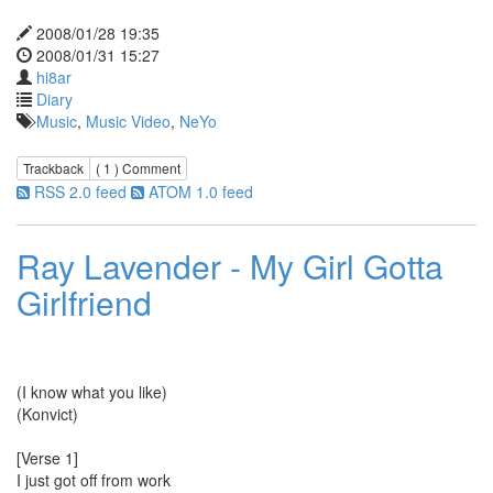
통
ScreenShot
2008/01/28 19:35
2008/01/31 15:27
2006
hi8ar
그
Diary
래
Music
,
Music Video
,
NeYo
도
멋
지
Trackback
( 1 )
Comment
다!
RSS 2.0 feed
ATOM 1.0 feed
Remy
Ma
Ashen
Ray Lavender - My Girl Gotta
mg40
Girlfriend
관
리
자
화
면
(I know what you like)
Powder
(Konvict)
Wall-
E
[Verse 1]
페
I just got off from work
이