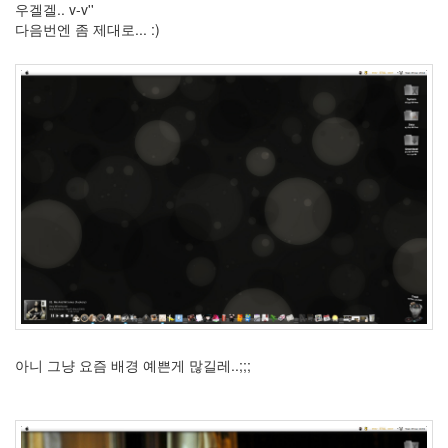
우겔겔.. v-v''
2
다음번엔 좀 제대로... :)
by
hi8ar
Evolution
of
the
Moon
by
hi8ar
992
1
by
hi8ar
아니 그냥 요즘 배경 예쁜게 많길레..;;;