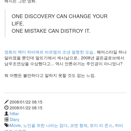
해지는 그런 영화.
ONE DISCOVERY CAN CHANGE YOUR
LIFE.
ONE MISTAKE CAN DISTROY IT.
영화의 백미 하비에르 바르뎀의 조낸 멀쩡한 모습..
헤어스타일 하나
달라졌을 뿐인데 얼뜨기에서 섹시남으로.. 2008년 골든글로브에서
남우조연상을 수상했다고... 역시 안톤쉬거는 주인공이 아니었나?
뭐 어쨌든 볼만하다고 말하지 못할 것도 없는 느낌.
2008/01/22 08:15
2008/01/22 08:15
hi8ar
Diary
Movie
,
노인을 위한 나라는 없다
,
코엔 형제
,
토미 리 존스
,
하비
에르 바르뎀