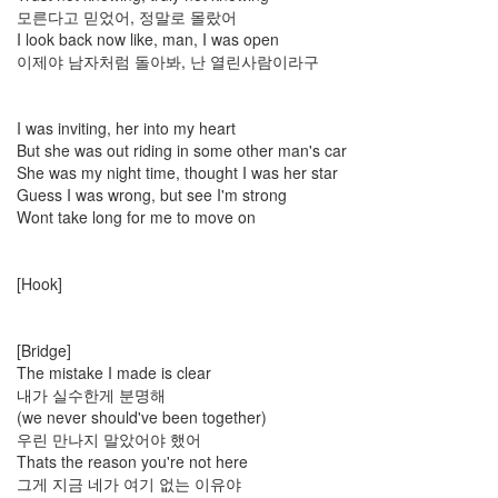
그
모른다고 믿었어, 정말로 몰랐어
랬
I look back now like, man, I was open
나
봐
이제야 남자처럼 돌아봐, 난 열린사람이라구
userstorylab
네
이
I was inviting, her into my heart
버
But she was out riding in some other man's car
툰
She was my night time, thought I was her star
Weird Al
Guess I was wrong, but see I'm strong
Yankovic
Wont take long for me to move on
가
을
스
[Hook]
크
립
트
굿
[Bridge]
모
The mistake I made is clear
닝
내가 실수한게 분명해
팝
(we never should've been together)
스
우린 만나지 말았어야 했어
멋
Thats the reason you're not here
지
군
그게 지금 네가 여기 없는 이유야
요