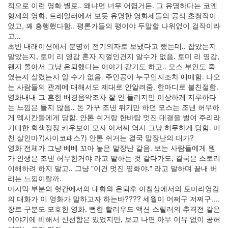
적으로 이런 영화 별로.. 왜냐면 너무 어렵거든. 그 유명하다는 코엔
형제의 영화, 트래일러에서 보듯 유명한 영화제들의 공식 초청작이
었고, 꽤 흥행했다함.. 평론가들의 평이야 두말할 나위없이 걸작이라
고...
초반 내래이션에서 분명히 전기의자로 보냈다고 했는데.. 잡았는지
말았는지, 토미 리 영감 혼자 지껄인건지 알수가 없음. 토미 리 영감,
왠지 쫄아서 그냥 은퇴했다는 이야기 같기도 하고.. 모스 부인도 죽
였는지 살렸는지 알 수가 없음. 주인공이 누구인지조차 애매함. 나오
는 사람들의 관계에 대해서도 제대로 안알려줌. 한마디로 불친절함.
영화내내 그 흔한 배경음악조차 잘 안 들리지만 이상하게 지루하다
는 느낌은 들지 않음.. 돈 가꾸 조낸 튀기만 하던 모스는 조낸 허무하
게 멕시칸들에게 당함. 안톤 쉬거랑 한바탕 멋진 대결을 벌여 주리라
기대한 회색정장 카우보이 모자 아저씨 역시 그냥 허무하게 당함. 미
친 살인마?(사이코패스?) 안톤 쉬거는 결국 말장난의 대가?
영화 전체가 그냥 베베 꼬아 놓은 말장난 같음. 보는 사람들에게 뭔
가 인생은 조낸 허무한거야 라고 말하는 것 같다가도, 결국은 스토리
이해하려 하지 말고.. 그냥 "이건 멋진 영화야." 라고 말하며 끝내 버
리는 느낌이랄까.
마지막 부분의 헛간에서의 대화와 은퇴후 아침상에서의 토미리영감
의 대화가 이 영화가 말하고자 하는바???? 세월이 어쩌구 저쩌구....
장르 구분도 모호한 영화. 뻔한 할리우드 액션 스릴러의 추격전 같은
이야기에 비해서 신선함은 있었지만, 보고 나면 아무 이유 없이 공허