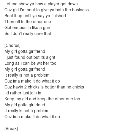
By
Let me show ya how a player get down
hi8ar
Cuz girl I'm bout to give ya both the business
Beat it up until ya say ya finished
스
Then off to the other one
킨
Got em bustin like a gun
만
So i don't really care that
들
어
[Chorus]
드
My girl gotta girlfriend
립...
I just found out but its aight
By
Long as i can be wit her too
hi8ar
My girl gotta girlfriend
It really is not a problem
Cuz ima make it do what it do
Find!
Cuz havin 2 chicks is better than no chicks
I'd rather just join in
Categories
Keep my girl and keep the other one too
My girl gotta girlfriend
전
It really is not a problem
체
Cuz ima make it do what it do
635
Dtop
[Break]
Shot