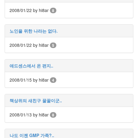
Knight
2008/01/22
by hi8ar
세
8
상
이
잿
빛
노인을 위한 나라는 없다.
같
지
2008/01/22
by hi8ar
않
5
아?
Jessica
Biel
애드센스에서 온 편지..
Tag
in
2008/01/15
by hi8ar
4
Flash
deskshooters.com
에
책상위의 새친구 꿀꿀이군..
드
센
스
2008/01/13
by hi8ar
8
자
동
업
데
나도 이젠 GMP 가족?..
이