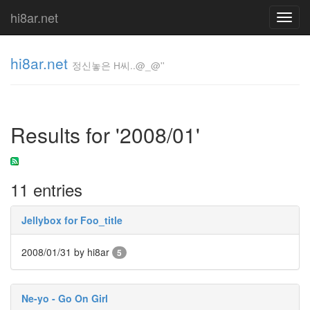
hi8ar.net
Toggl
navig
hi8ar.net
정신놓은 H씨..@_@''
정신놓은
H
Results for '2008/01'
씨..@_@''
hi8ar
11 entries
Tag
Cloud
Jellybox for Foo_title
아
나
2008/01/31
by hi8ar
씨
5
발..
Kate
Winslet
Ne-yo - Go On Girl
노