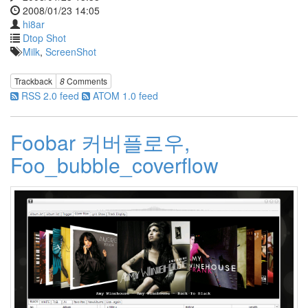
2008/01/23 14:05
hi8ar
Dtop Shot
Milk
,
ScreenShot
Trackback
8
Comments
RSS 2.0 feed
ATOM 1.0 feed
Foobar 커버플로우,
Foo_bubble_coverflow