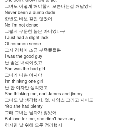
컵
그녀도 어떻게 해야할지 모른다는걸 깨달았지
Never been a dumb dude
광
화
한번도 바보 같진 않았어
문
No I'm not dense
애
그렇게 우둔한 놈은 아니었다구
인
I Just had a slight lack
구
Of common sense
함..-
그저 경험이 조금 부족했을뿐
_
ㅡ;;
I was the good guy
플
난 좋은 녀석이었고
러
She was the bad girl
그
그녀가 나쁜 여자야
인
I'm thinking one girl
Void
난 한 여자만 생각했고
하
She thinking me, earl James and jimmy
늘
그녀도 날 생각했지, 얼, 제임스 그리고 지미도
SNS
Yep she had plenty
pinterest
그래 그녀는 남자가 많았어
색
But love for me, she didn't have any
상
하지만 날 위해 모두 정리했지
address
bar