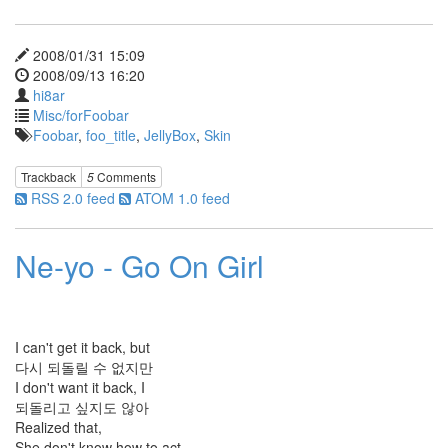
터
레
스
2008/01/31 15:09
트
2008/09/13 16:20
좀
비
hi8ar
Misc/forFoobar
1.1
Foobar
,
foo_title
,
JellyBox
,
Skin
미
치
지
Trackback
5
Comments
않
RSS 2.0 feed
ATOM 1.0 feed
고
서
야
Ne-yo - Go On Girl
텍스
트큐
브
1.6.1
Lightbox
I can't get it back, but
안
다시 되돌릴 수 없지만
티
스
I don't want it back, I
팸
되돌리고 싶지도 않아
월
Realized that,
드
She don't know how to act