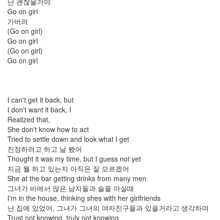
난 괜찮을거야
자
Go on girl
마
가버려
음
은
(Go on girl)
언
Go on girl
제
(Go on girl)
나
Go on girl
네
편
이
야
Rating
I can't get it back, but
임
I don't want it back, I
정
Realized that,
희
She don't know how to act
box.net
Tried to settle down and look what I get
A/S
진정하려고 하고 날 봤어
Chris
Thought it was my time, but I guess not yet
Brown
지금 뭘 하고 있는지 아직은 잘 모르겠어
역
She at the bar getting drinks from many men
시
그녀가 바에서 많은 남자들과 술을 마실때
저
I'm in the house, thinking shes with her girlfriends
걸
살
난 집에 있었어, 그녀가 그녀의 여자친구들과 있을거라고 생각하며
걸
Trust not knowing, truly not knowing