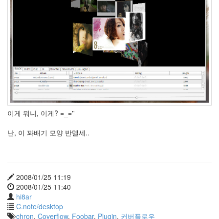
안
녕
~
3
by
hi8ar
5
월
의
드
이게 뭐니, 이게? =_=''
라
이
난, 이 꽈배기 모양 반델세..
브..
2
by
hi8ar
2008/01/25 11:19
외
2008/01/25 11:40
계
hi8ar
어..
C.note/desktop
2
chron
,
Coverflow
,
Foobar
,
Plugin
,
커버플로우