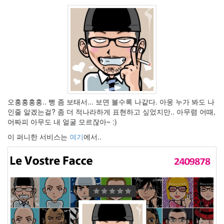
상
Shawnna
벤
큐
Kate
Winslet
자
우
림
Link
오홍홍홍홍.. 뻥 좀 보태서... 보면 볼수록 나같다. 아웅 누가 봐도 나
그
래
인줄 알겠는걸? 좀 더 적나라하게 표현하고 싶었지만.. 아무렴 어때,
도
어짜피 아무도 내 얼굴 모르잖아~ :)
좋
구
이 퍼니한 서비스는
여기
에서..
나~
1.1!
미
치
지
않
고
서
야
마