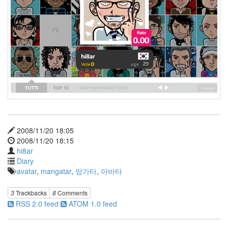
음
은
언
제
나
네
편
이
야
Pretz
실
수
백
지
영
2008/11/20 18:05
Choice
2008/11/20 18:15
hi8ar
윌
슨
Diary
어
avatar
,
mangatar
,
망가타
,
아바타
버
이
3
Trackbacks
8
Comments
날
RSS 2.0 feed
ATOM 1.0 feed
웹
표
준