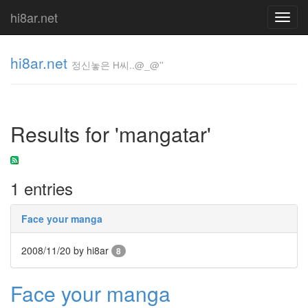
hi8ar.net
Toggl
navig
hi8ar.net
정신놓은 H씨..@_@''
정신놓은
H
Results for 'mangatar'
씨..@_@''
hi8ar
1 entries
Tag
Cloud
Face your manga
회
원
2008/11/20
by hi8ar
가
8
입
착
Face your manga
시
현