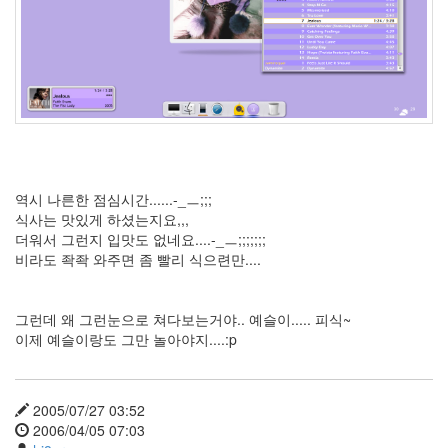
무
엇
을
찾
아
오
셨
든
더
이
역시 나른한 점심시간......-_ㅡ;;;
상
식사는 맛있게 하셨는지요,,,
이
더워서 그런지 입맛도 없네요....-_ㅡ;;;;;;;
블
비라도 좍좍 와주면 좀 빨리 식으련만....
로
그
는
그런데 왜 그런눈으로 쳐다보는거야.. 예슬이..... 피식~
운
이제 예슬이랑도 그만 놀아야지....:p
영
되
지
않
2005/07/27 03:52
습
2006/04/05 07:03