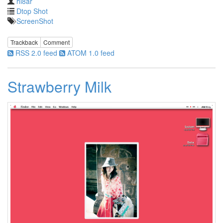
니
hi8ar
다.
Dtop Shot
ScreenShot
by
hi8ar
Trackback
Comment
RSS 2.0 feed
ATOM 1.0 feed
산
사
Strawberry Milk
자
안
녕!
:)
2
by
hi8ar
디
아
블
로
안
녕
~