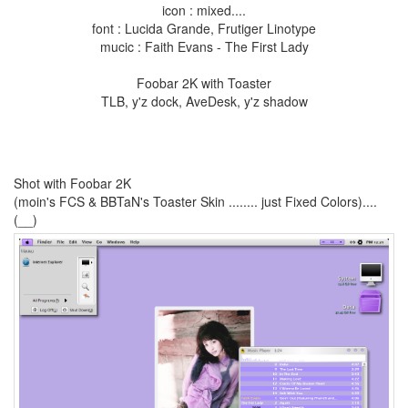
icon : mixed....
Misc
font : Lucida Grande, Frutiger Linotype
39
mucic : Faith Evans - The First Lady
forTextcube
9
Foobar 2K with Toaster
forFoobar
TLB, y'z dock, AveDesk, y'z shadow
19
C.note
98
Web
68
Shot with Foobar 2K
desktop
(moin's FCS & BBTaN's Toaster Skin ........ just Fixed Colors)....
29
(__)
Diary
387
Link
2
forSteve
1
Recent
Posts