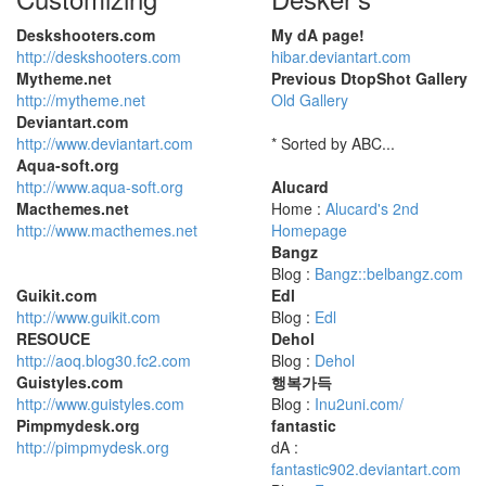
Deskshooters.com
My dA page!
http://deskshooters.com
hibar.deviantart.com
Mytheme.net
Previous DtopShot Gallery
http://mytheme.net
Old Gallery
Deviantart.com
http://www.deviantart.com
* Sorted by ABC...
Aqua-soft.org
http://www.aqua-soft.org
Alucard
Macthemes.net
Home :
Alucard's 2nd
http://www.macthemes.net
Homepage
Bangz
Blog :
Bangz::belbangz.com
Guikit.com
Edl
http://www.guikit.com
Blog :
Edl
RESOUCE
Dehol
http://aoq.blog30.fc2.com
Blog :
Dehol
Guistyles.com
행복가득
http://www.guistyles.com
Blog :
Inu2uni.com/
Pimpmydesk.org
fantastic
http://pimpmydesk.org
dA :
fantastic902.deviantart.com