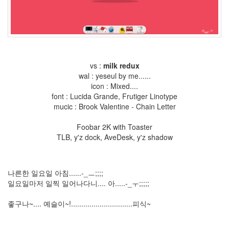
3
by
hi8ar
5
월
vs :
milk redux
의
wal : yeseul by me......
드
icon : Mixed....
라
font : Lucida Grande, Frutiger Linotype
이
mucic : Brook Valentine - Chain Letter
브..
2
Foobar 2K with Toaster
by
TLB, y'z dock, AveDesk, y'z shadow
hi8ar
외
나른한 일요일 아침......-_ㅡ;;;;
계
일요일마저 일찍 일어나다니.... 아.....-_ㅜ;;;;;
어..
2
좋구나~.... 예슬이~!..............................피식~
by
hi8ar