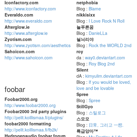
Iconfactory.com
netphobia
http://www.iconfactory.com
Blog :
Blame
Everaldo.com
nikkisixx
http://www.everaldo.com
Blog :
I Love Rock N Roll
Afterglow.ie
늘푸른꿈
http://www.afterglow.ie
Blog :
DanieLLa
Zyotism.com
늴늬리야
http://www.zyotism.com/aesthetics
Blog :
Rock the WORLD 2nd
Sahoicon.com
roy
http://www.sahoicon.com
da :
way0.deviantart.com
Blog :
Roy Blog 2nd
Silent
dA :
kimyulim.deviantart.com
Blog :
If you would be loved,
foobar
love and be lovable
Spree
Foobar2000.org
Blog :
Spree
http://www.foobar2000.org
StillGyo
Foobar2000 3rd party plugins
Blog :
스틸로그
http://pelit.koillismaa.fi/plugins/
스모모
foobar2000 formatting
Blog :
日常, 그리고 一想.
http://pelit.koillismaa.fi/fb2k/
특급앙마™
Hydrogenaudio foobar forum