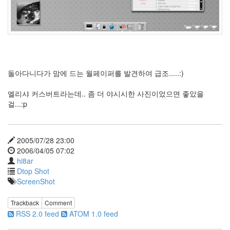
pseudo
class
구
글
공
사
중
돌아다니다가 맘에 드는 월페이퍼를 발견하여 급조.....:)
2
주
엘리샤 커스버트라는데.. 좀 더 야시시한 사진이었으면 좋았을
년
걸...:p
연
결
된
아
2005/07/28 23:00
이
콘
2006/04/05 07:02
hi8ar
Dtop Shot
Notices
ScreenShot
About
Trackback
Comment
By
RSS 2.0 feed
ATOM 1.0 feed
hi8ar