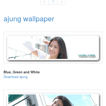
«
1
»
라
탠
크
레
ajung wallpaper
디
Remy
Ma
Ghostface
Killah
2006
년
PhotoShop
ArekorePopup
안
티
스
Blue, Green and White
팸
Download ajung
위
지
윅
에
디
터
Wasabi