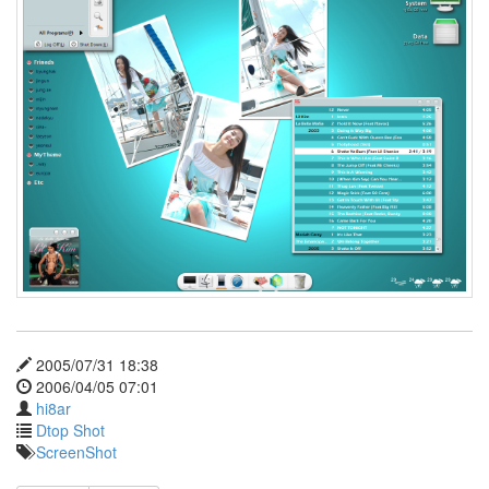
라
디
오
베
켄
세
일
이
예
쁘
죠
근
데
여
기
선
좀
늙
었
어
2005/07/31 18:38
요
2006/04/05 07:01
:)
hi8ar
Icon
Dtop Shot
Download
ScreenShot
Day
핸