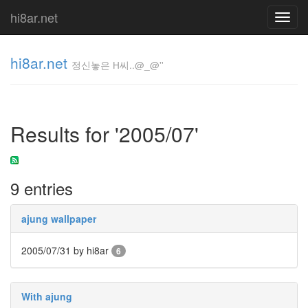
hi8ar.net
Toggl
navig
hi8ar.net
정신놓은 H씨..@_@''
정신놓은
H
Results for '2005/07'
씨..@_@''
hi8ar
9 entries
Tag
Cloud
ajung wallpaper
취
향
2005/07/31
by hi8ar
테
6
스
트
게
With ajung
임