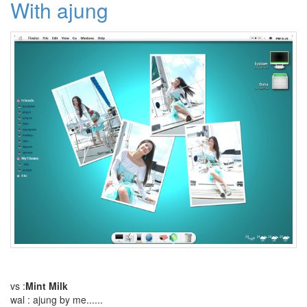
With ajung
다
gsm
개
그
콘
서
트
클
론
미
칠
것
같
은
이
세
상
심
판
키
보
드
컴
vs :
Mint Milk
퓨
wal : ajung by me......
터