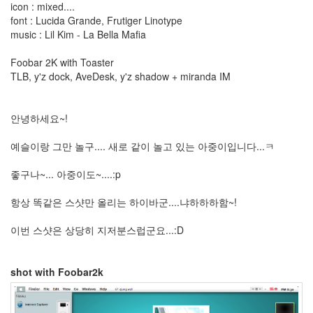
icon : mixed....
죽
font : Lucida Grande, Frutiger Linotype
겠
music : Lil Kim - La Bella Mafia
음
Sarah
Foobar 2K with Toaster
Wayne
Callies
TLB, y'z dock, AveDesk, y'z shadow + miranda IM
장
경
동
안녕하세요~!
Holidays
스
예슬이랑 그만 놀구.... 새로 같이 놀고 있는 아중이입니다...ㅋ
킨
공
좋구나~... 아중이도~....:p
모
전
항상 똑같은 스샷만 올리는 하이바군....냐하하하함~!
Sandwich
이번 스샷은 상당히 지저분스럽군요...:D
1.0.6
가
독
shot with Foobar2k
성
설
경
구