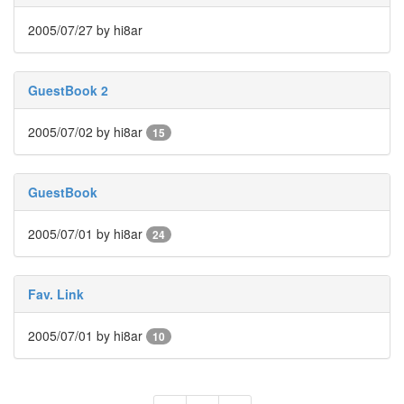
유
저
2005/07/27
by hi8ar
스
토
리
GuestBook 2
랩
Milk
2005/07/02
by hi8ar
15
스
위
스
전
GuestBook
foo_title
컨
2005/07/01
by hi8ar
24
설
턴
트
웹
Fav. Link
디
자
이
2005/07/01
by hi8ar
10
너
So
Hot
사