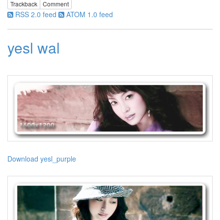
Trackback
Comment
드
RSS 2.0 feed
ATOM 1.0 feed
폰
문
제
해
yesl wal
결
TN
사
오
정
VW2420H
싫
증
스
팸
여
Download yesl_purple
름
아
안
녕
India
Arie
티