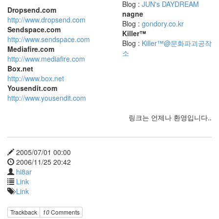
Blog :
JUN's DAYDREAM
Dropsend.com
nagne
http://www.dropsend.com
Blog :
gondory.co.kr
Sendspace.com
Killer™
http://www.sendspace.com
Blog :
Killer™@문화파괴공작
Mediafire.com
소
http://www.mediafire.com
Box.net
http://www.box.net
Yousendit.com
http://www.yousendit.com
링크는 언제나 환영입니다..
2005/07/01 00:00
2006/11/25 20:42
hi8ar
Link
Link
Trackback
10
Comments