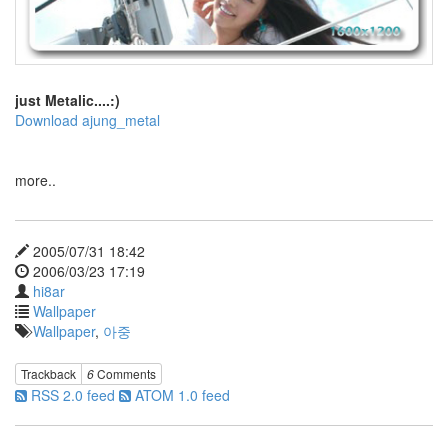
Gmail
배
경
Mellow
just Metalic....:)
monospace
Download ajung_metal
Batman
Windows
cursor
more..
firefox
4.0
여
2005/07/31 18:42
승
2006/03/23 17:19
기
린
hi8ar
Wallpaper
Ultraviolet
Wallpaper
,
아중
토
성
인
Trackback
6
Comments
나
RSS 2.0 feed
ATOM 1.0 feed
도
해
봤