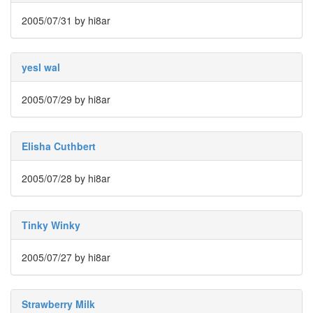
Custom
2005/07/31
by hi8ar
CSS
짤
방
Sandstone
yesl wal
Toaster
2005/07/29
by hi8ar
박
지
윤
Clear
Elisha Cuthbert
Type
리
2005/07/28
by hi8ar
퍼
러
도
메
Tinky Winky
인
싸
2005/07/27
by hi8ar
구
려
커
피
Strawberry Milk