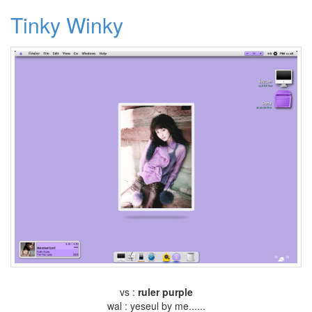
스
Tinky Winky
킨
만
들
어
드
립...
By
hi8ar
Find!
Categories
전
체
635
Dtop
Shot
87
vs :
ruler purple
Wallpaper
wal : yeseul by me......
19