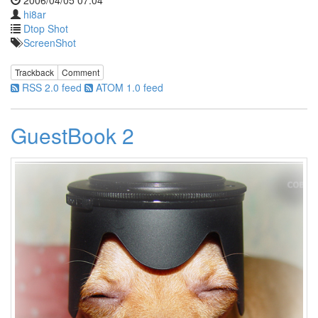
hi8ar
hi8ar
Dtop Shot
Evolution
ScreenShot
of
the
Trackback
Comment
Moon
RSS 2.0 feed
ATOM 1.0 feed
by
hi8ar
GuestBook 2
992
1
by
hi8ar