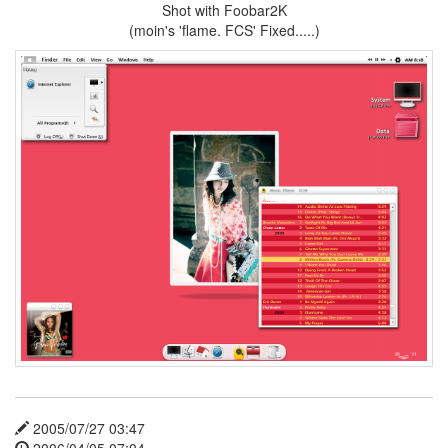
Shot with Foobar2K
흠..
(moin's 'flame. FCS' Fixed.....)
Pin
it!
2
by
hi8ar
부
왘..
드
디
어
시
작..
2
by
hi8ar
Doubt,
2008
2
2005/07/27 03:47
by
2006/04/05 07:04