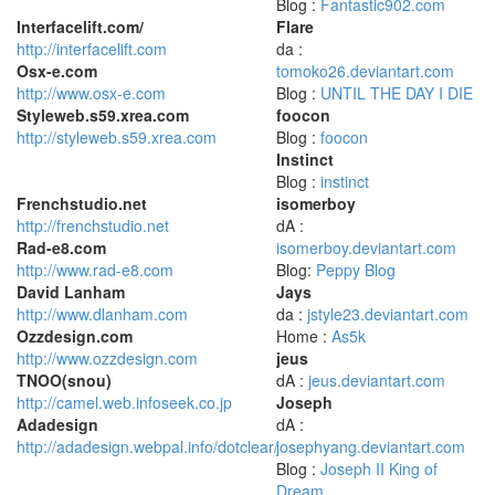
Blog :
Fantastic902.com
Interfacelift.com/
Flare
http://interfacelift.com
da :
Osx-e.com
tomoko26.deviantart.com
http://www.osx-e.com
Blog :
UNTIL THE DAY I DIE
Styleweb.s59.xrea.com
foocon
http://styleweb.s59.xrea.com
Blog :
foocon
Instinct
Blog :
instinct
Frenchstudio.net
isomerboy
http://frenchstudio.net
dA :
Rad-e8.com
isomerboy.deviantart.com
http://www.rad-e8.com
Blog:
Peppy Blog
David Lanham
Jays
http://www.dlanham.com
da :
jstyle23.deviantart.com
Ozzdesign.com
Home :
As5k
http://www.ozzdesign.com
jeus
TNOO(snou)
dA :
jeus.deviantart.com
http://camel.web.infoseek.co.jp
Joseph
Adadesign
dA :
http://adadesign.webpal.info/dotclear/
josephyang.deviantart.com
Blog :
Joseph II King of
Dream