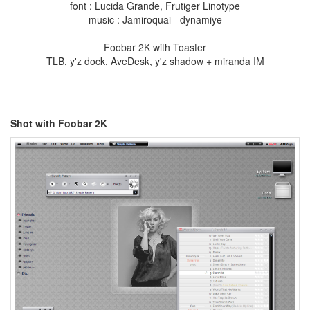
font : Lucida Grande, Frutiger Linotype
라..
music : Jamiroquai - dynamiye
HTML
SNS
Foobar 2K with Toaster
핀
TLB, y'z dock, AveDesk, y'z shadow + miranda IM
터
레
스
트
Javier
Shot with Foobar 2K
Sound
Device
Graphite
Greasemonkey
모
토
로
라
맥북
HDMI
연결
하기
시
안