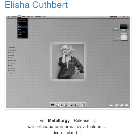
Elisha Cuthbert
Yz
Shadow
석
궁
테
러
부
끄
러
움
kooo
Y'z
Shadow
잡
스
님
안
녕
~
Arial
사
실
vs :
Metallurgy
- Release - 4
커
wal : elishapatternnormal by virtualdan......
피
맛
icon : mixed....
몰