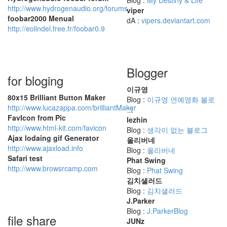
Blog :
My Destiny & Life
http://www.hydrogenaudio.org/forums
viper
foobar2000 Menual
dA :
vipers.deviantart.com
http://eolindel.free.fr/foobar0.9
Blogger
for bloging
이규영
80x15 Brilliant Button Maker
Blog :
이규영 연예영화 블로
http://www.lucazappa.com/brilliantMaker
그
FavIcon from Pic
lezhin
http://www.html-kit.com/favicon
Blog :
생각이 없는 블로그
Ajax lodaing gif Generator
올리버네
http://www.ajaxload.info
Blog :
올리버네
Safari test
Phat Swing
http://www.browsrcamp.com
Blog :
Phat Swing
김치샐러드
Blog :
김치샐러드
J.Parker
Blog :
J.ParkerBlog
file share
JUNz