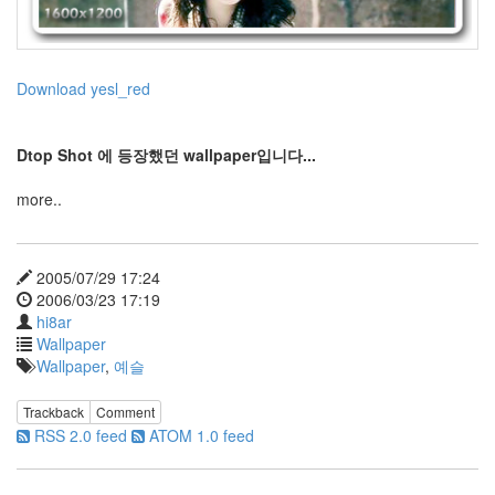
셔
츠
still
alive
Download yesl_red
페
이
스
북
Dtop Shot 에 등장했던 wallpaper입니다...
캔
more..
HY
강
M
디
2005/07/29 17:24
자
인
2006/03/23 17:19
follow
hi8ar
me!
Wallpaper
skit
Wallpaper
,
예슬
자
동
Trackback
Comment
업
RSS 2.0 feed
ATOM 1.0 feed
데
이
트