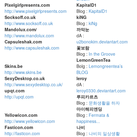
Pixelgirlpresents.com
KapitalD1
http://www.pixelgirlpresents.com
Blog :
KapitalD1
Socksoff.co.uk
kiNG
http://www.socksoff.co.uk
Blog :
kiNg
Mandolux.com/
까막눈
http://www.mandolux.com
dA :
Capsuleshak.com
u2bonokim.deviantart.com
http://www.capsuleshak.com
꽃보람
Blog :
In the Groove
LemonGreenTea
Skins.be
Bolg :
Lemongreentea’s
http://www.skins.be
BLOG
SexyDesktop.co.uk
leroy
http://www.sexydesktop.co.uk/
dA :
upqt.com
leroy0330.deviantart.com
http://upqt.com
루피카르츠
Blog :
문화생활을 하자
마이해피엔딩
Yellowicon.com
Blog :
Fermata &
http://www.yellowicon.com
happiness...
Fasticon.com
나비
http://fasticon.com
Blog :
나비의 일상생활