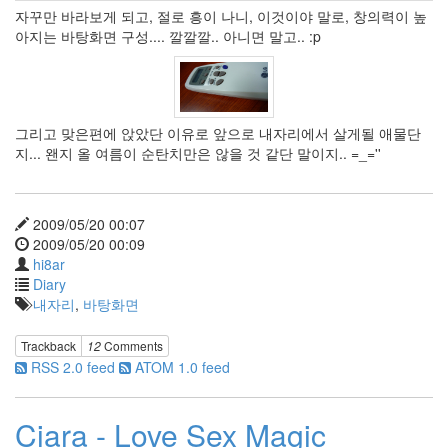
Ballerino
자꾸만 바라보게 되고, 절로 흥이 나니, 이것이야 말로, 창의력이 높
용
아지는 바탕화면 구성.... 깔깔깔.. 아니면 말고.. :p
산
AquaSoft.org
AveDesk
Sensitive
그리고 맞은편에 앉았단 이유로 앞으로 내자리에서 살게될 애물단
Eye
지... 왠지 올 여름이 순탄치만은 않을 것 같단 말이지.. =_=''
So
Hot
설
경
2009/05/20 00:07
구
2009/05/20 00:09
스
hi8ar
위
Diary
스
전
내자리
,
바탕화면
통
계
Trackback
12
Comments
Sophia
RSS 2.0 feed
ATOM 1.0 feed
Bush
Web
Standards
Ciara - Love Sex Magic
봄