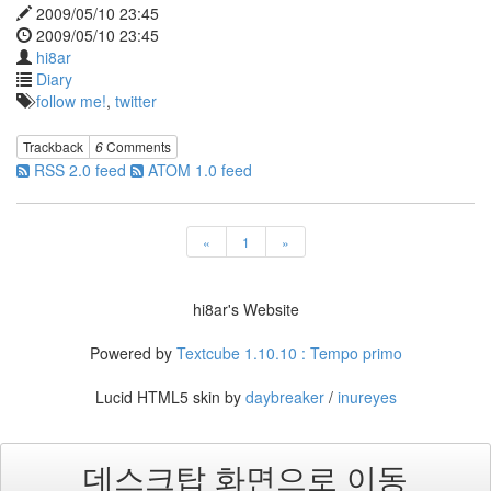
어
2009/05/10 23:45
호
2009/05/10 23:45
프
hi8ar
만
Diary
Graphite
follow me!
,
twitter
쯔
쁘
리
Trackback
6
Comments
RSS 2.0 feed
ATOM 1.0 feed
Peter
Bjorn
And
John
«
1
»
시
계
방
향
hi8ar's Website
홈
플
Powered by
Textcube 1.10.10 : Tempo primo
러
스
Lucid HTML5 skin by
daybreaker
/
inureyes
만
원
에
데스크탑 화면으로 이동
세