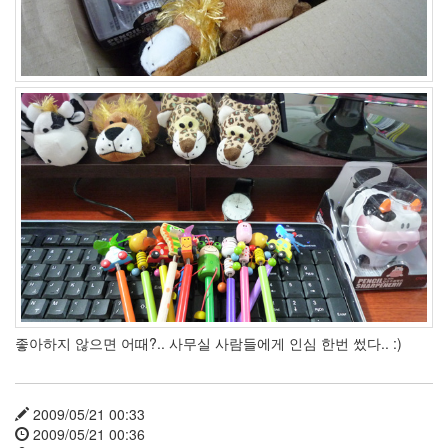
Article
Email
Fantastic
벽
창
호
린
애
Gravatar
6500K
기
침
이
사
HTML
4
좋아하지 않으면 어때?.. 사무실 사람들에게 인심 한번 썼다.. :)
년
연
임
제
2009/05/21 00:33
몸
살
2009/05/21 00:36