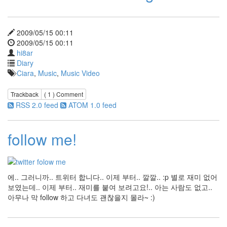
GAIA
럼
블
2009/05/15 00:11
피
2009/05/15 00:11
쉬
hi8ar
Syleena
Johnson
Diary
Ciara
,
Music
,
Music Video
웹
표
준
Trackback
( 1 )
Comment
사
RSS 2.0 feed
ATOM 1.0 feed
이
트
고
follow me!
원
원
예
쁘
다
에.. 그러니까.. 트위터 합니다.. 이제 부터.. 깔깔.. :p 별로 재미 없어
chron
보였는데.. 이제 부터.. 재미를 붙여 보려고요!.. 아는 사람도 없고..
필
아무나 막 follow 하고 다녀도 괜찮을지 몰라~ :)
립
세
이
모