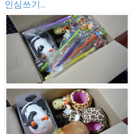
인심쓰기..
하
비
에
르
바
르
뎀
VLC
크
롬
Die
Hard
효
도
하
자
Mellow
휴
지
통
Spam
평
가
instagr.am