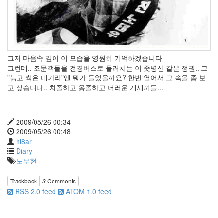
IQ84
아님
1Q84
임
도
둑
Gnarls
그저 마음속 깊이 이 모습을 영원히 기억하겠습니다.
Barkley
그런데.. 조문객들을 전경버스로 둘러치는 이 좃병신 같은 정권.. 그
swirl
늙고 썩은 대가리
엔 뭐가 들었을까요? 한번 열어서 그 속을 좀 보
고 싶습니다.. 치졸하고 옹졸하고 더러운 개새끼들...
Image
Processing
관
리
2009/05/26 00:34
자
2009/05/26 00:48
Chris
Brown
hi8ar
Diary
윈
도
노무현
7
Antivir
Trackback
3
Comments
가
RSS 2.0 feed
ATOM 1.0 feed
을
맞
이