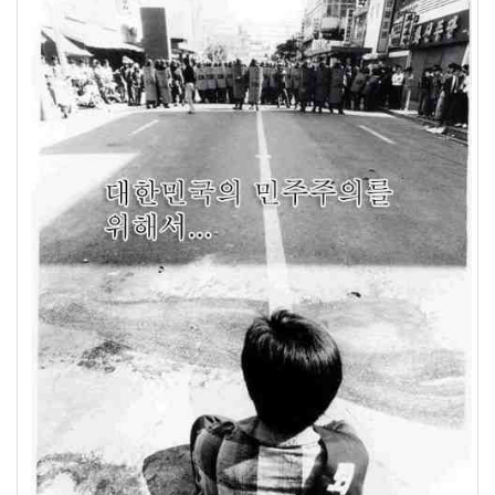
Radio
SlanXP
애
플
짱
Thumbnail
디
자
인
옆
집
사
는
언
니
모
니
터
FreeDB
soul
tattertools
1.0