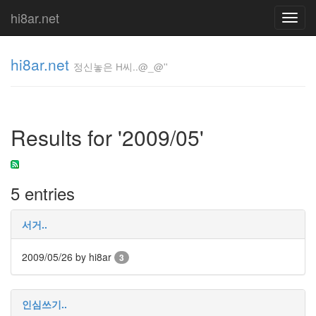
hi8ar.net
Toggl
navig
hi8ar.net
정신놓은 H씨..@_@''
정신놓은
H
Results for '2009/05'
씨..@_@''
hi8ar
5 entries
Tag
Cloud
서거..
Ashlee
Simpson
2009/05/26
by hi8ar
3
OneChanbara
Comment
we
인심쓰기..
rule