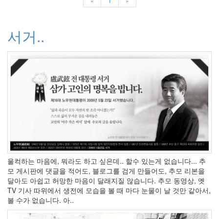
«
1
»
트
Patchwork
참
서거..
치
블
로
그
통
계
잡
스
님
안
녕
~
Craig
David
나
울컥하는 마음에, 뭐라도 하고 싶은데.. 할수 있는게 없습니다... 추
를
대
모 게시판에 댓글을 적어도, 블로그를 검게 만들어도, 추모 리본을
표
달아도 아쉽고 허망한 마음이 달래지질 않습니다. 추모 동영상, 옛
하
TV 기사 따위에서 생전에 모습을 볼 때 마다 눈물이 날 것만 같아서,
는
볼 수가 없습니다. 아..
색
Miranda
IM