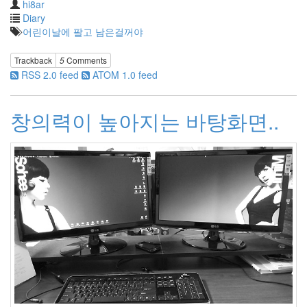
미
hi8ar
르
Diary
바
어린이날에 팔고 남은걸꺼야
덴
숲
의
Trackback
5
Comments
전
RSS 2.0 feed
ATOM 1.0 feed
설
샤
라
창의력이 높아지는 바탕화면..
포
바
온
라
인
서
재
NAVER
레
티
나
whiteBoard
고
정
폭