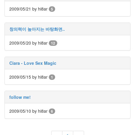
네
이
2009/05/21
by hi8ar
5
버
자
살
골
창의력이 높아지는 바탕화면..
김
하
2009/05/20
by hi8ar
12
늘
마
음
은
Ciara - Love Sex Magic
언
제
나
2009/05/15
by hi8ar
1
네
편
이
야
follow me!
progress
bar
2009/05/10
by hi8ar
6
자
동
업
데
이