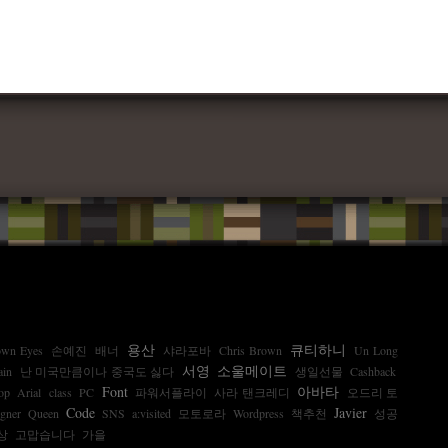
용산
큐티하니
own Eyes
손예진
배너
샤라포바
Chris Brown
Un Long
서영
소울메이트
ain
난 미국만큼이나 중국도 싫다
생일선물
Cashback
Font
아바타
op
Arial
class
PC
파워서플라이
사라 탠크레디
오드리 토
Code
Javier
gner
Queen
SNS
a:visited
모토로라
Wordpress
책추천
성공
상
고맙습니다
가을