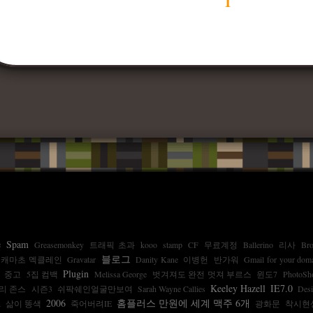
1
e
Spam
Greasemonkey
트래픽 초과
kooo
stamp
CF
무료계정
Ballerino
리사
Br
블로그
캐마초 멕클레인
Gravatar
Danity Kane
이병헌
반가워
Gmail for your dom
Plugin
중고
5집 컴백
Melissa George
벗겨져도 완전 멋져 부르스
윈도7
PhotoSh
Keeley Hazell
IE7.0
리 존스
시즌3
쉬팍쉐인얼굴만보여
Sarah Wayne Callies
Desi
x
2006
홈플러스 만원에 세계 맥주 6개
삶이 똥색
죽어버려IE
광화문
착시현