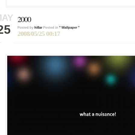
MAY
2000
25
Posted by
hi8ar
Posted in
" Wallpaper "
2008/05/25 00:17