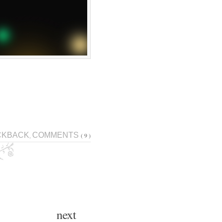
CKBACK
COMMENTS
( 9 )
,
next