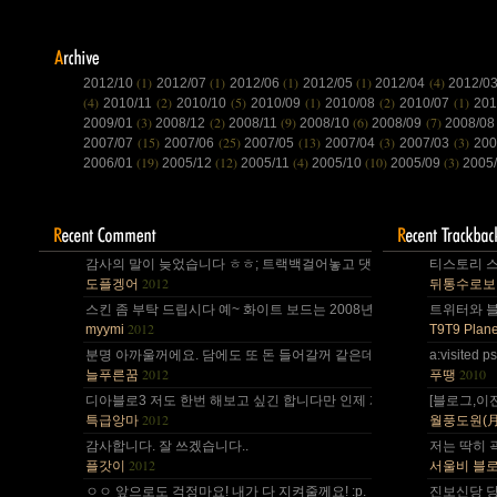
(1)
(1)
(1)
(1)
(4)
2012/10
2012/07
2012/06
2012/05
2012/04
2012/0
(4)
(2)
(5)
(1)
(2)
(1)
2010/11
2010/10
2010/09
2010/08
2010/07
20
(3)
(2)
(9)
(6)
(7)
2009/01
2008/12
2008/11
2008/10
2008/09
2008/0
(15)
(25)
(13)
(3)
(3)
2007/07
2007/06
2007/05
2007/04
2007/03
200
(19)
(12)
(4)
(10)
(3)
2006/01
2005/12
2005/11
2005/10
2005/09
2005
감사의 말이 늦었습니다 ㅎㅎ; 트랙백걸어놓고 댓글 쓴다는걸 깜박 ㅎㅎ
티스토리 스
2012
도플겡어
뒤통수로보
스킨 좀 부탁 드립시다 예~ 화이트 보드는 2008년,그리고 4년 넘었네요,
트위터와 블로
2012
myymi
T9T9 Plane
분명 아까울꺼에요. 담에도 또 돈 들어갈꺼 같은데.. Mac을 저한테 주면
a:visite
2012
2010
늘푸른꿈
푸땡
디아블로3 저도 한번 해보고 싶긴 합니다만 인제 게임은 왠지 안땡기네요. 
[블로그,이
2012
특급앙마
월풍도원(月風道院
감사합니다. 잘 쓰겠습니다..
저는 딱히 
2012
플갓이
서울비 블
ㅇㅇ 앞으로도 걱정마요! 내가 다 지켜줄께요! :p.
진보신당 당