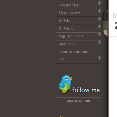
3
디아블로 안녕~.
2
5월의 드라이브...
2
외계어...
2
흠.. Pin it!.
2
부왘.. 드디어 시작...
2
Doubt, 2008.
Evolution of the Moon.
1
992.
follow me on Twitter