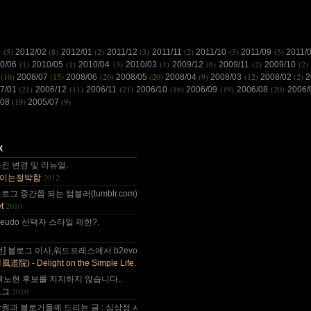
(5)
(8)
(2)
(3)
(2)
(5)
(5)
3
2012/02
2012/01
2011/12
2011/11
2011/10
2011/09
2011/
(1)
(1)
(3)
(1)
(6)
(2)
(2)
10/06
2010/05
2010/04
2010/03
2009/12
2009/11
2009/10
(10)
(15)
(20)
(20)
(9)
(12)
(2)
8
2008/07
2008/06
2008/05
2008/04
2008/03
2008/02
2
(21)
(11)
(21)
(16)
(19)
(20)
7/01
2006/12
2006/11
2006/10
2006/09
2006/08
2006
(19)
(9)
/08
2005/07
 감사합니다~~.
킨 변경 및 리뉴얼.
2012
이는절박함
 올림픽도 4년에 한번은 열리는....
그 중간쯤 되는 텀블러(tumblr.com)와 쿠(kooo.net).
2010
t
 다음부턴 이런데 돈 들어갈일....
d pseudo 선택자 스타일 제한?.
나이가 드는건가;; 예전엔 ....
전] 블로그 이사,워드프레스에서 b2evo로 블로그 엔진 변경..
2010
) - Delight on the Simple Life.
곽노현 후보를 지지하지 않습니다..
2010
로그
원과 블로거들께 드리는 글 : 심상정 사퇴에 부쳐.