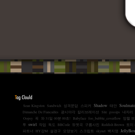
Shadow
Soulmat
Sean Kingston
Sandwich
성격문답
스피커
태안
Dimanche De Fiancailles
광시야각
칼리브레이션
Site
gossips
내자리
Oopsy
꼭
와 31일 00분 00초!
Babyface
foo_bubble_coverflow
망할 IE
swirl
투
작업
독도
BBCode
듀엣곡
구름사진
Reddish Brown
토미 
JellyBo
파트너
HY강M
설경구
모양보기
스크립트
skynet
백지영