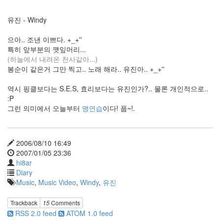
음
캔
유진 - Windy
가
독
으아.. 조낸 이쁘다. +_+''
성
특히 앞부분의 깻잎머리...
내
(하늘에서 내려온 천사같아...)
자
리
봉순이 같은거 그만 찍고.. 노래 해라.. 유진아.. +_+''
표
준
역시 핑클보다는 S.E.S, 효리보다는 유진인가?.. 물론 개인적으로..
썩
:P
을
그런 의미에서 오늘부터
맹연습
이다! 풉~!.
약
장
수
portal
2006/08/10 16:49
공
2007/01/05 23:36
모
hi8ar
전
Diary
Music
,
Music Video
,
Windy
,
유진
그
라
데
Trackback
15
Comments
이
RSS 2.0 feed
ATOM 1.0 feed
션