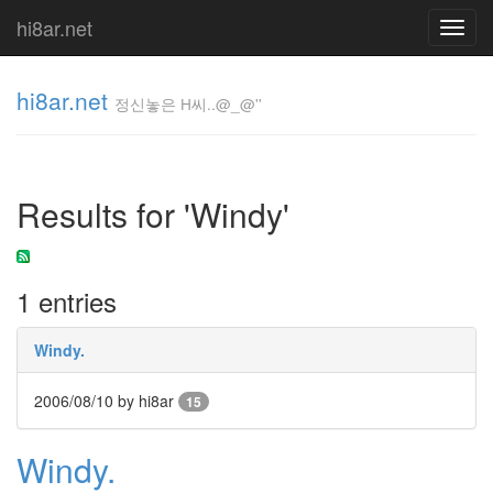
hi8ar.net
Toggl
navig
hi8ar.net
정신놓은 H씨..@_@''
정신놓은
H
Results for 'Windy'
씨..@_@''
hi8ar
1 entries
Tag
Cloud
Windy.
MassTagger
딴
2006/08/10
by hi8ar
15
이
윤
사
Windy.
실
없