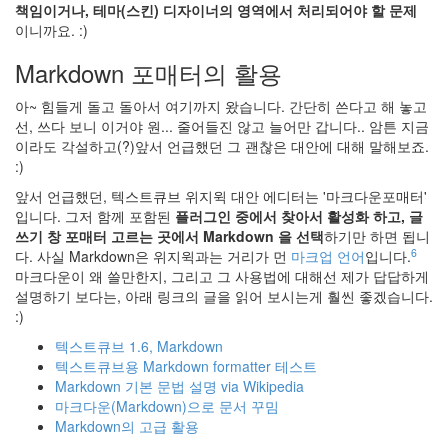
책임이거나, 테마(스킨) 디자이너의 영역에서 처리되어야 할 문제
산
이니까요. :)
사
자
Markdown 포매터의 활용
안
녕!
아~ 힘들게 돌고 돌아서 여기까지 왔습니다. 간단히 쓴다고 해 놓고
:)
선, 쓰다 보니 이거야 원... 줄어들진 않고 늘어만 갑니다.. 암튼 지금
2
이라도 각설하고(?)앞서 언급했던 그 괜찮은 대안에 대해 말해보죠.
by
:)
hi8ar
앞서 언급했던, 텍스트큐브 위지윅 대안 에디터는 '마크다운포매터'
입니다. 그저 함께 포함된
플러그인 중에서 찾아서 활성화 하고, 글
디
쓰기 창 포매터 고르는 곳에서 Markdown 을 선택
하기만 하면 됩니
아
6
다. 사실 Markdown은 위지윅과는 거리가 먼
마크업 언어
입니다.
블
마크다운이 왜 쓸만한지, 그리고 그 사용법에 대해선 제가 답답하게
로
설명하기 보다는, 아래 링크의 글을 읽어 보시는게 훨씬 좋겠습니다.
안
:)
녕
~
텍스트큐브 1.6, Markdown
3
텍스트큐브용 Markdown formatter 테스트
by
Markdown 기본 문법 설명 via Wikipedia
hi8ar
마크다운(Markdown)으로 문서 꾸밈
Markdown의 고급 활용
5