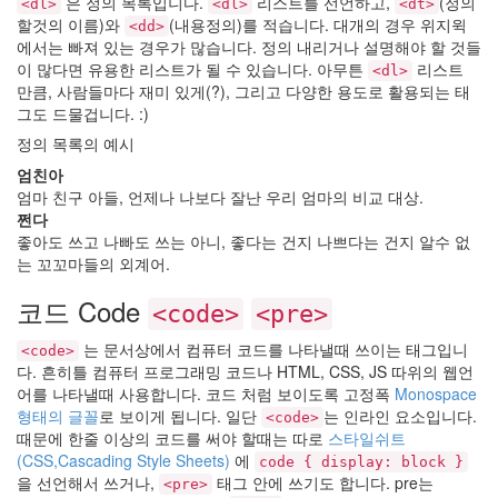
데
은 정의 목록입니다.
리스트를 선언하고,
(정의
<dl>
<dl>
<dt>
이
할것의 이름)와
(내용정의)를 적습니다. 대개의 경우 위지윅
<dd>
Sandstone
에서는 빠져 있는 경우가 많습니다. 정의 내리거나 설명해야 할 것들
이 많다면 유용한 리스트가 될 수 있습니다. 아무튼
리스트
Crazy
<dl>
만큼, 사람들마다 재미 있게(?), 그리고 다양한 용도로 활용되는 태
background
그도 드물겁니다. :)
트
래
정의 목록의 예시
픽
엄친아
초
과
엄마 친구 아들, 언제나 나보다 잘난 우리 엄마의 비교 대상.
쩐다
Fantastic
좋아도 쓰고 나빠도 쓰는 아니, 좋다는 건지 나쁘다는 건지 알수 없
지
방
는 꼬꼬마들의 외계어.
선
거
코드 Code
<code>
<pre>
mar.gar.in
자
는 문서상에서 컴퓨터 코드를 나타낼때 쓰이는 태그입니
<code>
유
다. 흔히틀 컴퓨터 프로그래밍 코드나 HTML, CSS, JS 따위의 웹언
평
어를 나타낼때 사용합니다. 코드 처럼 보이도록 고정폭
Monospace
등
형태의 글꼴
로 보이게 됩니다. 일단
는 인라인 요소입니다.
정
<code>
의?
때문에 한줄 이상의 코드를 써야 할때는 따로
스타일쉬트
까
(CSS,Cascading Style Sheets)
에
code { display: block }
고
을 선언해서 쓰거나,
태그 안에 쓰기도 합니다. pre는
<pre>
있