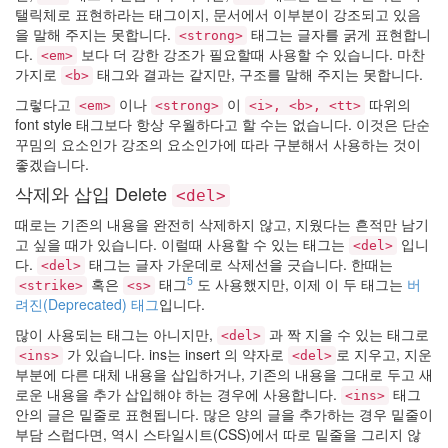
탤릭체로 표현하라는 태그이지, 문서에서 이부분이 강조되고 있음
르
스
을 말해 주지는 못합니다.
태그는 글자를 굵게 표현합니
<strong>
이
다.
보다 더 강한 강조가 필요할때 사용할 수 있습니다. 마찬
<em>
병
가지로
태그와 결과는 같지만, 구조를 말해 주지는 못합니다.
<b>
헌
그렇다고
이나
이
따위의
Textcube
<em>
<strong>
<i>, <b>, <tt>
font style 태그보다 항상 우월하다고 할 수는 없습니다. 이것은 단순
아
꾸밈의 요소인가 강조의 요소인가에 따라 구분해서 사용하는 것이
고
좋겠습니다.
라
daum
삭제와 삽입 Delete
<del>
때로는 기존의 내용을 완전히 삭제하지 않고, 지웠다는 흔적만 남기
Notices
고 싶을 때가 있습니다. 이럴때 사용할 수 있는 태그는
입니
<del>
다.
태그는 글자 가운데로 삭제선을 긋습니다. 한때는
<del>
About
5
혹은
태그
도 사용했지만, 이제 이 두 태그는
버
<strike>
<s>
By
려진(Deprecated) 태그
입니다.
hi8ar
많이 사용되는 태그는 아니지만,
과 짝 지을 수 있는 태그로
<del>
가 있습니다. ins는 insert 의 약자로
로 지우고, 지운
스
<ins>
<del>
부분에 다른 대체 내용을 삽입하거나, 기존의 내용을 그대로 두고 새
킨
로운 내용을 추가 삽입해야 하는 경우에 사용합니다.
태그
만
<ins>
안의 글은 밑줄로 표현됩니다. 많은 양의 글을 추가하는 경우 밑줄이
들
부담 스럽다면, 역시 스타일시트(CSS)에서 따로 밑줄을 그리지 않
어