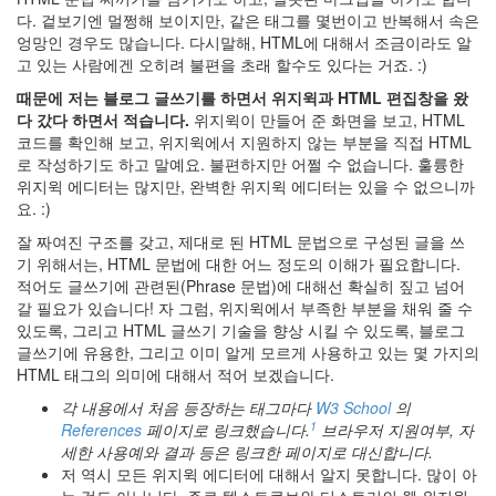
Mozilla
다. 겉보기엔 멀쩡해 보이지만, 같은 태그를 몇번이고 반복해서 속은
엉망인 경우도 많습니다. 다시말해, HTML에 대해서 조금이라도 알
당
첨
고 있는 사람에겐 오히려 불편을 초래 할수도 있다는 거죠. :)
MassTagger
때문에 저는 블로그 글쓰기를 하면서 위지윅과 HTML 편집창을 왔
이
다 갔다 하면서 적습니다.
위지윅이 만들어 준 화면을 보고, HTML
제
코드를 확인해 보고, 위지윅에서 지원하지 않는 부분을 직접 HTML
점
로 작성하기도 하고 말예요. 불편하지만 어쩔 수 없습니다. 훌륭한
심
은
위지윅 에디터는 많지만, 완벽한 위지윅 에디터는 있을 수 없으니까
굶
요. :)
는
거
잘 짜여진 구조를 갖고, 제대로 된 HTML 문법으로 구성된 글을 쓰
임
기 위해서는, HTML 문법에 대한 어느 정도의 이해가 필요합니다.
admin
적어도 글쓰기에 관련된(Phrase 문법)에 대해선 확실히 짚고 넘어
갈 필요가 있습니다! 자 그럼, 위지윅에서 부족한 부분을 채워 줄 수
kooo
있도록, 그리고 HTML 글쓰기 기술을 향상 시킬 수 있도록, 블로그
고
원
글쓰기에 유용한, 그리고 이미 알게 모르게 사용하고 있는 몇 가지의
원
HTML 태그의 의미에 대해서 적어 보겠습니다.
예
쁘
각 내용에서 처음 등장하는 태그마다
W3 School
의
다
1
References
페이지로 링크했습니다.
브라우저 지원여부, 자
굴
세한 사용예와 결과 등은 링크한 페이지로 대신합니다.
림
저 역시 모든 위지윅 에디터에 대해서 알지 못합니다. 많이 아
Sound