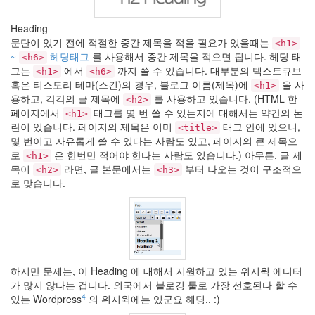
그
림
Heading
브리
즈번
문단이 있기 전에 적절한 중간 제목을 적을 필요가 있을때는
<h1>
4000+
~
헤딩태그
를 사용해서 중간 제목을 적으면 됩니다. 헤딩 태
<h6>
관
그는
에서
까지 쓸 수 있습니다. 대부분의 텍스트큐브
<h1>
<h6>
리
혹은 티스토리 테마(스킨)의 경우, 블로그 이름(제목)에
을 사
<h1>
자
용하고, 각각의 글 제목에
를 사용하고 있습니다. (HTML 한
스
<h2>
킨
페이지에서
태그를 몇 번 쓸 수 있는지에 대해서는 약간의 논
<h1>
란이 있습니다. 페이지의 제목은 이미
태그 안에 있으니,
Amerie
<title>
몇 번이고 자유롭게 쓸 수 있다는 사람도 있고, 페이지의 큰 제목으
A
Girl
로
은 한번만 적어야 한다는 사람도 있습니다.) 아무튼, 글 제
<h1>
like
목이
라면, 글 본문에서는
부터 나오는 것이 구조적으
<h2>
<h3>
Me
로 맞습니다.
FreeDB
Comment
Linkroll
예
뻐
서
하지만 문제는, 이 Heading 에 대해서 지원하고 있는 위지윅 에디터
찍
가 많지 않다는 겁니다. 외국에서 블로깅 툴로 가장 선호된다 할 수
어
올
4
있는 Wordpress
의 위지윅에는 있군요 헤딩.. :)
렸