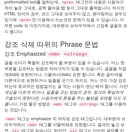
preformatted text를 말하는데,
태그안의 내용은 사용자가
네
<pre>
적어 놓은 그대로, 공백 줄바꿈 탭 등이 그대로 출력됩니다. 하지만
봄
HTML 언어의 경우, 코드 그대로 보여주지 않고, 렌더링하는 경우도
내
음
있기에
만 이용해서 쓰는것은 문제가 있을 수 있습니다. 아
<pre>
알
무튼 code 와 마찬가지로, 대부분의 브라우저에서 고정폭 글꼴로 표
리
시 됩니다.
떡
볶
강조 삭제 따위의 Phrase 문법
이
소
강조 Emphasized
<em>
<strong>
스
Samui
글을 쓰다가 특별히 강조해야 할 부분이 있을 수 있습니다. 어느 한
부분을 강조하는 방법은 여러가지가 있을 수 있습니다. 글꼴을 두껍
Lay
Lavender
게(bold) 표현하거나, 기울여서(italic) 표현 합니다. 혹은 글자색을
다른색으로 표현하거나 밑줄을 긋기도 하지요. 어느 것이 가장 강조
Amy
하는데 효과적인 방법일지는 글 적는 사람이 판단 해야 합니다.
다만
Winehouse
색상을 다르게 하거나, 밑줄을 긋는 방법의 경우, 링크와 확실하게
벗
구별되지 못한다면, 사용자에게 혼동을 주는 불편을 초래할 지도 모
겨
져
릅니다.
가장 좋은 방법은
태그와
태그를 이용하
<em>
<strong>
도
는 것입니다.
완
전
태그는 emphasize 의 약자로 강조 태그입니다. 대부분의 브
<em>
멋
라우저에서
태그를 이탤릭체로 표현합니다. 결과만 놓고 보
<em>
져
면,
태그와 같습니다. 하지만,
태그는 단순히 글자를 이
<i>
<i>
부