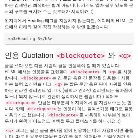
이
하는 검색엔진 최적화는 별개 아닙니다. 기계도 알아 볼수 있도록 문
지
서의 구조를 표시해 주는 것부터가 시작이죠. :)
LCD
위지윅에서 Heading 태그를 지원하지 않는다면, 에디터의 HTML 모
축
드에서 아래와 같이 직접 작성하는 수 밖엔 없겠습니다.
구
술
<h3>Heading 3</h3>
Mariah
Carey
인용 Quotation
와
<blockquote>
<q>
삽
질
글을 쓰다 보면 다른 사람의 글을 인용해야 할 때가 있습니다.
Blogging
HTML 에서는 인용글을 표현할때
와
를 사용
<blockquote>
<q>
합니다.
는 긴 문단 혹은 긴 문장을 인용할때 사용
<blockquote>
Cashback
하는 블럭 엘리먼트 이고,
는 짧은 문장 혹은 단어 따위를 인용
<q>
정
하는 인라인 엘리먼트 입니다. (블럭과 인라인 엘리먼트는 줄바꿈이
구
연
되느냐 되지 않느냐로 간단히 생각하시면 쉽습니다.) 적어도
만큼은 대부분의 위지윅에서 잘 지원해주는 듯 합
샤
<blockquote>
워
니다. 한때
는 인용이 아닌 들여쓰기용 태그로 잘못
<blockquote>
댄
사용되기도 했습니다.
를 사용하면 대부분의 브라
<blockquote>
스
우저가 왼쪽에 어느정도 여백을 두고 들여쓰기를 하니까요. :)
원
택
태그는 짧은 글을 줄바꿈 없이 인용하는 데에 사용하시면 좋습
<q>
파
니다. 따로 인용부호(따옴표 따위)를 적지 않더라도, 브라우저가 알