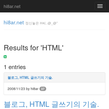
hi8ar.net
Toggl
navig
hi8ar.net
정신놓은 H씨..@_@''
정신놓은
H
Results for 'HTML'
씨..@_@''
hi8ar
1 entries
Tag
Cloud
블로그, HTML 글쓰기의 기술.
Link
Sage
2008/11/23
by hi8ar
37
반
가
블로그, HTML 글쓰기의 기술.
워
화