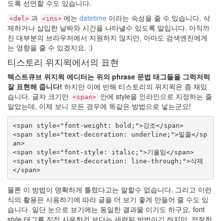
도록 선언할 수도 있습니다.
드
립...
과
에는
datetime
이라는 속성을 줄 수 있습니다. 삭
<del>
<ins>
By
제하거나 삽입한 날짜와 시간을 나타낼수 있도록 말입니다. 아직까
hi8ar
진 대부분의 브라우저에서 지원하지 않지만, 아마도 검색엔진에게
는 영향을 줄 수 있겠지요. :)
티스토리 위지윅에서의 표현
Find!
텍스트큐브 위지윅 에디터는 위의 phrase 문법 태그들을 그럭저럭
Categories
잘 표현해 줍니다!
하지만 이에 반해 티스토리의 위지윅은 좀 재밌
습니다. 글자 크기만
안에 style을 인라인으로 지정하는 줄
전
<span>
알았는데, 이제 보니 모든 경우에 똑같은 방법으로 넣는군요!
체
635
<span style="font-weight: bold;">강조</span>

Dtop
<span style="text-decoration: underline;">밑줄</sp
Shot
an>

87
<span style="font-style: italic;">기울임</span>

Wallpaper
<span style="text-decoration: line-through;">삭제
19
Misc
39
물론 이 방법이 명확하게 틀렸다고는 말할수 없습니다. 그리고 이런
forTextcube
식의 활용은 사용하기에 따라 글을 더 보기 좋게 만들어 줄 수도 있
9
습니다. 일단 눈으로 보기에는 동일한 결과물 이기도 하구요. font
forFoobar
style 태그를 직접 사용한것 보다는 세련된 방법이긴 하지만, 적절한