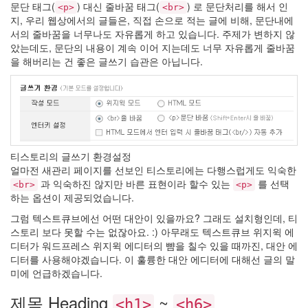
문단 태그(
) 대신 줄바꿈 태그(
) 로 문단처리를 해서 인
<p>
<br>
진
지, 우리 웹상에서의 글들은, 직접 손으로 적는 글에 비해, 문단내에
Die
서의 줄바꿈을 너무나도 자유롭게 하고 있습니다. 주제가 변하지 않
Hard
았는데도, 문단의 내용이 계속 이어 지는데도 너무 자유롭게 줄바꿈
petlovesme
을 해버리는 건 좋은 글쓰기 습관은 아닙니다.
NAVER
녹
색
검
색
창
포
털
티스토리의 글쓰기 환경설정
은
얼마전 새관리 페이지를 선보인 티스토리에는 다행스럽게도 익숙한
반
성
과 익숙하진 않지만 바른 표현이라 할수 있는
를 선택
<br>
<p>
해
하는 옵션이 제공되었습니다.
라
그럼 텍스트큐브에선 어떤 대안이 있을까요? 그래도 설치형인데, 티
Rating
스토리 보다 못할 수는 없잖아요. :) 아무래도 텍스트큐브 위지윅 에
Adele
디터가 워드프레스 위지윅 에디터의 뺨을 칠수 있을 때까진, 대안 에
Silva
디터를 사용해야겠습니다. 이 훌륭한 대안 에디터에 대해선 글의 말
웹
미에 언급하겠습니다.
표
준
제목 Heading
~
팬
<h1>
<h6>