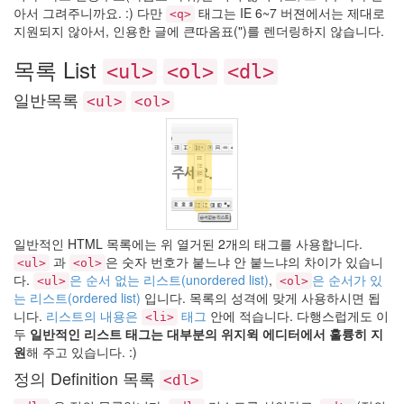
돌
아서 그려주니까요. :) 다만
태그는 IE 6~7 버젼에서는 제대로
<q>
리
지원되지 않아서, 인용한 글에 큰따옴표(")를 렌더링하지 않습니다.
기
송
목록 List
<ul>
<ol>
<dl>
혜
교
일반목록
<ul>
<ol>
설
치
형
progress
bar
Tamia
Layout
가
일반적인 HTML 목록에는 위 열거된 2개의 태그를 사용합니다.
격
과
은 숫자 번호가 붙느냐 안 붙느냐의 차이가 있습니
<ul>
<ol>
Browser
다.
은 순서 없는 리스트(unordered list)
,
은 순서가 있
<ul>
<ol>
Danity
는 리스트(ordered list)
입니다. 목록의 성격에 맞게 사용하시면 됩
Kane
니다.
리스트의 내용은
태그
안에 적습니다. 다행스럽게도 이
<li>
Lindjay
두
일반적인 리스트 태그는 대부분의 위지윅 에디터에서 훌륭히 지
다
원
해 주고 있습니다. :)
운
정의 Definition 목록
로
<dl>
드