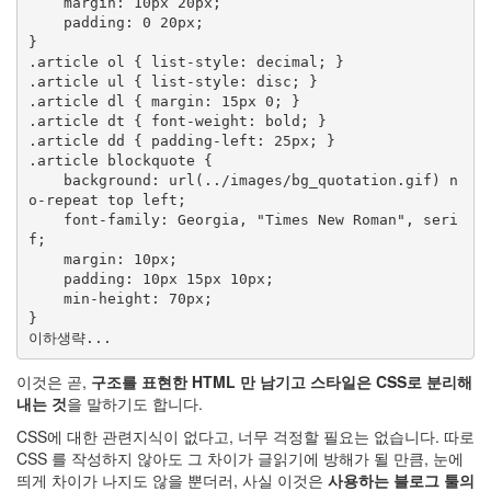
    margin: 10px 20px;

오
    padding: 0 20px;

셨
}

든
.article ol { list-style: decimal; }

더
.article ul { list-style: disc; }

이
.article dl { margin: 15px 0; }

상
.article dt { font-weight: bold; }

이
.article dd { padding-left: 25px; }

블
.article blockquote {

로
    background: url(../images/bg_quotation.gif) n
o-repeat top left;

그
    font-family: Georgia, "Times New Roman", seri
는
f;

운
    margin: 10px;

영
    padding: 10px 15px 10px;

되
    min-height: 70px;

지
}

않
습
니
이것은 곧,
구조를 표현한 HTML 만 남기고 스타일은 CSS로 분리해
다.
내는 것
을 말하기도 합니다.
CSS에 대한 관련지식이 없다고, 너무 걱정할 필요는 없습니다. 따로
by
CSS 를 작성하지 않아도 그 차이가 글읽기에 방해가 될 만큼, 눈에
hi8ar
띄게 차이가 나지도 않을 뿐더러, 사실 이것은
사용하는 블로그 툴의