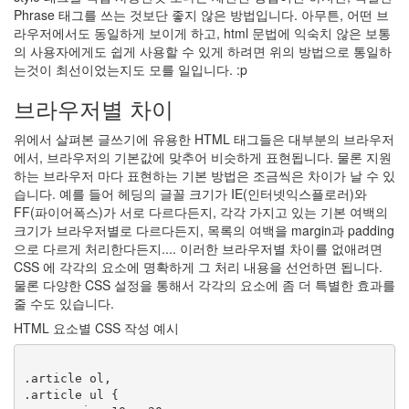
19
Phrase 태그를 쓰는 것보단 좋지 않은 방법입니다. 아무튼, 어떤 브
C.note
라우저에서도 동일하게 보이게 하고, html 문법에 익숙치 않은 보통
98
의 사용자에게도 쉽게 사용할 수 있게 하려면 위의 방법으로 통일하
Web
는것이 최선이었는지도 모를 일입니다. :p
68
desktop
브라우저별 차이
29
Diary
위에서 살펴본 글쓰기에 유용한 HTML 태그들은 대부분의 브라우저
387
에서, 브라우저의 기본값에 맞추어 비슷하게 표현됩니다. 물론 지원
Link
하는 브라우저 마다 표현하는 기본 방법은 조금씩은 차이가 날 수 있
2
습니다. 예를 들어 헤딩의 글꼴 크기가 IE(인터넷익스플로러)와
forSteve
FF(파이어폭스)가 서로 다르다든지, 각각 가지고 있는 기본 여백의
1
크기가 브라우저별로 다르다든지, 목록의 여백을 margin과 padding
으로 다르게 처리한다든지.... 이러한 브라우저별 차이를 없애려면
CSS 에 각각의 요소에 명확하게 그 처리 내용을 선언하면 됩니다.
Recent
물론 다양한 CSS 설정을 통해서 각각의 요소에 좀 더 특별한 효과를
Posts
줄 수도 있습니다.
무
HTML 요소별 CSS 작성 예시
엇
을
찾
.article ol,

아
.article ul {
