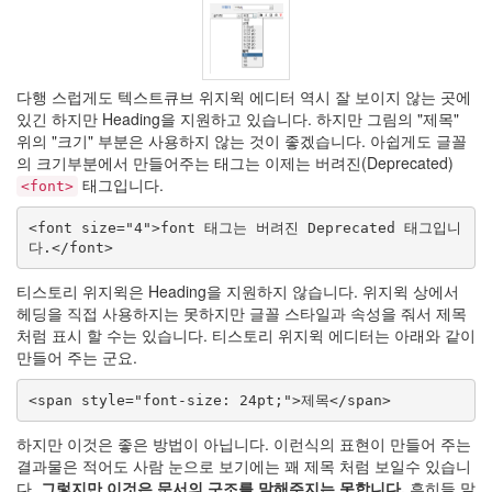
음
비
밀
문
답
다행 스럽게도 텍스트큐브 위지윅 에디터 역시 잘 보이지 않는 곳에
follow
있긴 하지만 Heading을 지원하고 있습니다. 하지만 그림의
제목
me!
위의
크기
부분은 사용하지 않는 것이 좋겠습니다. 아쉽게도 글꼴
접
의 크기부분에서 만들어주는 태그는 이제는 버려진(Deprecated)
근
태그입니다.
성
<font>
여
승
<font size="4">font 태그는 버려진 Deprecated 태그입니
다.</font>
foo_uie_trackinfo
Mod
티스토리 위지윅은 Heading을 지원하지 않습니다. 위지윅 상에서
9300K
헤딩을 직접 사용하지는 못하지만 글꼴 스타일과 속성을 줘서 제목
이
처럼 표시 할 수는 있습니다. 티스토리 위지윅 에디터는 아래와 같이
사
만들어 주는 군요.
나
도
해
<span style="font-size: 24pt;">제목</span>
봤
다
하지만 이것은 좋은 방법이 아닙니다. 이런식의 표현이 만들어 주는
커
결과물은 적어도 사람 눈으로 보기에는 꽤 제목 처럼 보일수 있습니
버
다.
그렇지만 이것은 문서의 구조를 말해주지는 못합니다.
흔히들 말
페