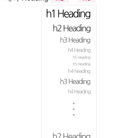
더
pseudo
class
마
음
은
언
제
나
네
편
이
야
오
체
투
지
mosaic
JS
아
이
폰
스
타