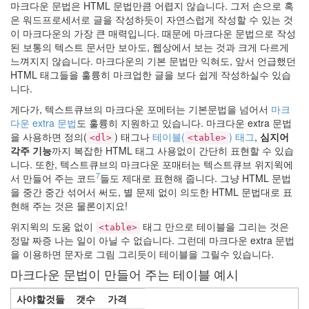
마크다운 문법은 HTML 문법만큼 어렵지 않습니다. 그저 손으로 혹
월
은 워드프로세서로 글을 작성하듯이 자연스럽게 작성할 수 있는 것
의
이 마크다운의 가장 큰 매력입니다. 때문에 마크다운 문법으로 작성
드
된 보통의 텍스트 문서만 보아도, 웹상에서 보는 것과 크게 다르게
라
느껴지지 않습니다. 마크다운의 기본 문법만 익혀도, 앞서 언급했던
이
HTML 태그들을 훌륭히 마크업한 글을 보다 쉽게 작성하실수 있습
브..
니다.
2
by
게다가, 텍스트큐브의 마크다운 포메터는 기본문법을 넘어서
마크
hi8ar
다운 extra 문법
도 훌륭히 지원하고 있습니다. 마크다운 extra 문법
을 사용하면 정의(
) 태그나
테이블(
) 태그
,
심지어
<dl>
<table>
외
각주 기능
까지 복잡한 HTML 태그 사용없이 간단히 표현할 수 있습
계
니다. 또한, 텍스트큐브의 마크다운 포매터는 텍스트큐브 위지윅에
어..
7
서 만들어 주는 코드
들도 제대로 표현해 줍니다. 그냥 HTML 문법
2
을 중간 중간 섞어서 써도, 별 문제 없이 의도한 HTML 문법대로 표
by
현해 주는 것은 물론이지요!
hi8ar
위지윅의 도움 없이
태그 만으로 테이블을 그리는 것은
<table>
정말 짜증 나는 일이 아닐 수 없습니다. 그런데 마크다운 extra 문법
흠..
을 이용하면 문자로 그림 그리듯이 테이블을 그릴수 있습니다.
Pin
마크다운 문법이 만들어 주는 테이블 예시
it!
2
사야할것들
갯수
가격
by