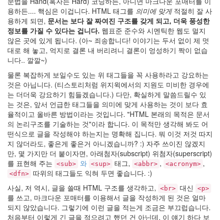
Moon
문법을 Hand(혹자는 Hard) 코딩하든, 아니면 마크다운 포매터를 이
용하든.... 핵심은 이겁니다. HTML 태그를
의미에 맞게
적절히 잘 사
by
용하게 되면,
문서는 보다 잘 짜여진 구조를 갖게 되고, 더욱 풍성한
hi8ar
정보를 가질 수 있다는 겁니다.
웹표준 준수와 시멘틱한 웹도 멀지
않은 곳에 있게 됩니다. (아~ 죄송합니다! 이야기는 두서 없이 제 멋
대로 해 놓고, 억지로 결론 내 버리려니 결론이 엉성하기 짝이 없습
992
니다.. 깔깔~)
1
by
물론 복잡하게 보일수도 있는 위 태그들을 꼭 사용하라고 강요하는
hi8ar
것은 아닙니다. (티스토리처럼 위지윅에서의 지원도 미비한 경우에
는 더더욱 강요하기 힘들겠습니다.) 다만, 확실하게 말씀드릴수 있
는 것은, 앞서 언급한 태그들을 의미에 맞게 사용하는 것이 보다 효
율적이고 올바른 방법이라는 것입니다.
HTML 본래의 목적은 문서
의 논리구조를 기술하는 것
이라 합니다. 이 목적만 생각해 봐도 어
떤식으로 글을 작성해야 하는지는 명확해 집니다. 뭐 이것 저것 따지
지 않더라도, 좋은게 좋은거 아니겠습니까? :) 자주 쓰이진 않겠지
만, 몇 가지만 더 붙이자면, 아래첨자(subscript) 위첨자(superscript)
를 표현해 주는
와
태그,
,
,
<sub>
<sup>
<abbr>
<acronym>
따위의 태그들도 익혀 두면 좋습니다. :)
<dfn>
사실, 저 역시, 글을 쓸때 HTML 구조를 생각하고,
대신
<br>
<p>
를 쓰고, 마크다운 포매터를 이용해서 글을 작성하게 된 것은 얼마
되지 않았습니다. 그렇기에 이런 글을 적는게 조금은 부끄럽습니다.
처음부터 이렇게 긴 글을 적으려고 했던 건 아닌데, 이 얘기 하다 보