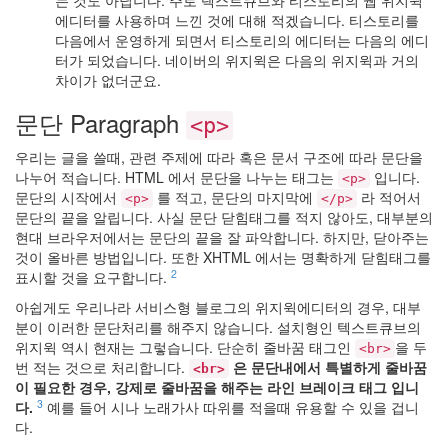
는 것도 아닙니다. 주로 텍스트큐브와 티스토리의 웹 위지윅
Device
에디터를 사용하며 느낀 것에 대해 적겠습니다. 티스토리를
instagr.am
다음에서 운영하게 되면서 티스토리의 에디터는 다음의 에디
난
터가 되었습니다. 네이버의 위지윅은 다음의 위지윅과 거의
미
차이가 없더군요.
국
만
문단 Paragraph
큼
<p>
이
나
우리는 글을 쓸때, 관련 주제에 따라 혹은 문서 구조에 따라 문단을
중
나누어 적습니다. HTML 에서 문단을 나누는 태그는
입니다.
<p>
국
문단의 시작에서
를 적고, 문단의 마지막에
라 적어서
도
<p>
</p>
싫
문단의 끝을 알립니다. 사실 문단 닫힘태그를 적지 않아도, 대부분의
다
현대 브라우저에서는 문단의 끝을 잘 파악합니다. 하지만, 닫아주는
유
것이 올바른 방법입니다. 또한 XHTML 에서는 명확하게 닫힘태그를
저
2
표시할 것을 요구합니다.
스
아쉽게도 우리나라 서비스형 블로그의 위지윅에디터의 경우, 대부
토
분이 이러한 문단처리를 해주지 않습니다. 설치형인 텍스트큐브의
리
위지윅 역시 현재는 그렇습니다. 단순히 줄바꿈 태그인
을 두
<br>
랩
번 적는 것으로 처리합니다.
은 문단내에서 특별하게 줄바꿈
<br>
문
이 필요한 경우, 강제로 줄바꿈을 해주는 라인 브레이크 태그 입니
제
3
다.
예를 들어 시나 노래가사 따위를 적을때 유용할 수 있을 겁니
해
결
다.
유