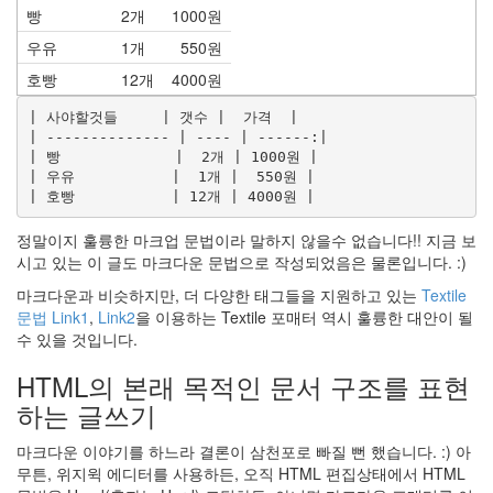
hi8ar
빵
2개
1000원
우유
1개
550원
부
왘..
호빵
12개
4000원
드
디
| 사야할것들     | 갯수 |  가격  |

| -------------- | ---- | ------:|

어
| 빵             |  2개 | 1000원 |

시
| 우유           |  1개 |  550원 |

작..
2
by
정말이지 훌륭한 마크업 문법이라 말하지 않을수 없습니다!! 지금 보
hi8ar
시고 있는 이 글도 마크다운 문법으로 작성되었음은 물론입니다. :)
마크다운과 비슷하지만, 더 다양한 태그들을 지원하고 있는
Textile
Doubt,
문법 Link1
,
Link2
을 이용하는 Textile 포매터 역시 훌륭한 대안이 될
2008
수 있을 것입니다.
2
by
HTML의 본래 목적인 문서 구조를 표현
hi8ar
하는 글쓰기
Evolution
of
마크다운 이야기를 하느라 결론이 삼천포로 빠질 뻔 했습니다. :) 아
the
무튼, 위지윅 에디터를 사용하든, 오직 HTML 편집상태에서 HTML