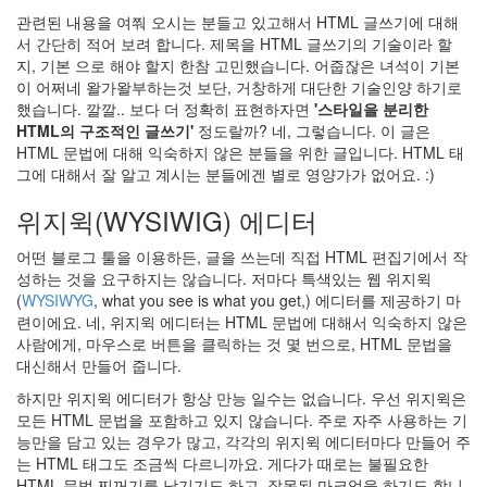
보
관련된 내용을 여쭤 오시는 분들고 있고해서 HTML 글쓰기에 대해
메
서 간단히 적어 보려 합니다. 제목을 HTML 글쓰기의 기술이라 할
릴
지, 기본 으로 해야 할지 한참 고민했습니다. 어줍잖은 녀석이 기본
스
트
이 어쩌네 왈가왈부하는것 보단, 거창하게 대단한 기술인양 하기로
립
했습니다. 깔깔.. 보다 더 정확히 표현하자면
'스타일을 분리한
OpenSearch
HTML의 구조적인 글쓰기'
정도랄까? 네, 그렇습니다. 이 글은
아
HTML 문법에 대해 익숙하지 않은 분들을 위한 글입니다. HTML 태
프
그에 대해서 잘 알고 계시는 분들에겐 별로 영양가가 없어요. :)
가
위지윅(WYSIWIG) 에디터
니
스
어떤 블로그 툴을 이용하든, 글을 쓰는데 직접 HTML 편집기에서 작
탄
성하는 것을 요구하지는 않습니다. 저마다 특색있는 웹 위지윅
Wilson
(
WYSIWYG
, what you see is what you get,) 에디터를 제공하기 마
extension
련이에요. 네, 위지윅 에디터는 HTML 문법에 대해서 익숙하지 않은
Nika
사람에게, 마우스로 버튼을 클릭하는 것 몇 번으로, HTML 문법을
정
대신해서 만들어 줍니다.
운
하지만 위지윅 에디터가 항상 만능 일수는 없습니다. 우선 위지윅은
천
모든 HTML 문법을 포함하고 있지 않습니다. 주로 자주 사용하는 기
Textcube
1.6.1
능만을 담고 있는 경우가 많고, 각각의 위지윅 에디터마다 만들어 주
는 HTML 태그도 조금씩 다르니까요. 게다가 때로는 불필요한
District
9
HTML 문법 찌꺼기를 남기기도 하고, 잘못된 마크업을 하기도 합니