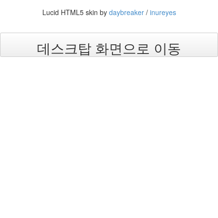
logo
Lucid HTML5 skin by
daybreaker
/
inureyes
ScreenShot
바
다
데스크탑 화면으로 이동
Tamia
좌
식
책
상
Windy
NGmap
끝
이
없
는
착
상
문
답
파
이
어
폭