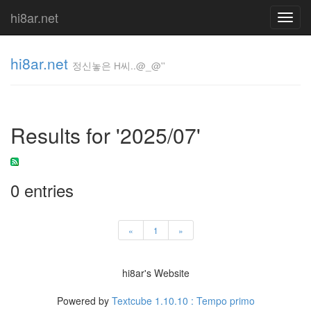
hi8ar.net
Toggl
navig
hi8ar.net
정신놓은 H씨..@_@''
정신놓은
H
Results for '2025/07'
씨..@_@''
hi8ar
0 entries
Tag
Cloud
«
1
»
AquaSoft.org
Deskshooters
Keeley
hi8ar's Website
Hazell
benq
Powered by
Textcube 1.10.10 : Tempo primo