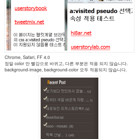
기
축
구
디
터
람
스
Holidays
파
돌
Chrome, Safari, FF 4.0
리
정말 color 만 빨강으로 바뀌고, 다른 부분은 적용 되지 않습니다.
기
background-image, background-color 모두 적용되지 않습니다.
Link
고
맙
습
니
다
BookSocial
FCS
텍스
트큐
브
1.6.1