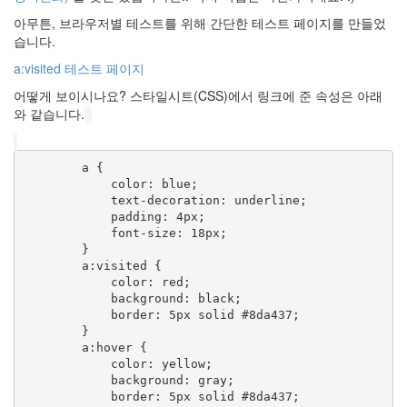
개
아무튼, 브라우저별 테스트를 위해 간단한 테스트 페이지를 만들었
구
습니다.
리
밥
a:visited 테스트 페이지
초
어떻게 보이시나요? 스타일시트(CSS)에서 링크에 준 속성은 아래
대
와 같습니다.
장
좀
주
세
        a {

요
            color: blue;

~
            text-decoration: underline;

네
에?
            padding: 4px;

            font-size: 18px;

Wonder
        }

girls
        a:visited {

컨
            color: red;

설
            background: black;

턴
트
            border: 5px solid #8da437;

        }

chronflow
        a:hover {

늙
            color: yellow;

지
            background: gray;

마
            border: 5px solid #8da437;

늙