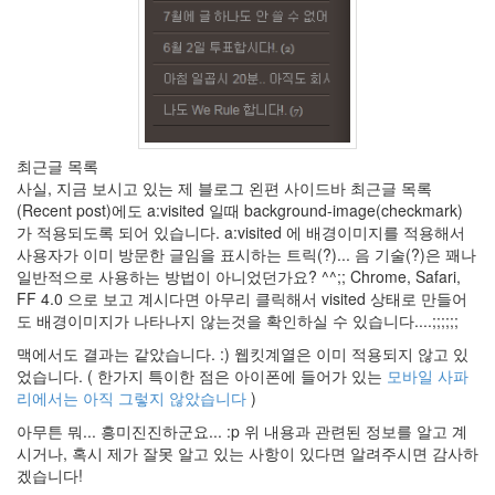
이
~
이
히
~!
이
제
그
최근글 목록
만?
사실, 지금 보시고 있는 제 블로그 왼편 사이드바 최근글 목록
달
(Recent post)에도 a:visited 일때 background-image(checkmark)
콤
미
가 적용되도록 되어 있습니다. a:visited 에 배경이미지를 적용해서
끈
사용자가 이미 방문한 글임을 표시하는 트릭(?)... 음 기술(?)은 꽤나
한
일반적으로 사용하는 방법이 아니었던가요? ^^;; Chrome, Safari,
블
FF 4.0 으로 보고 계시다면 아무리 클릭해서 visited 상태로 만들어
랙
도 배경이미지가 나타나지 않는것을 확인하실 수 있습니다....;;;;;;
Nika
구
맥에서도 결과는 같았습니다. :) 웹킷계열은 이미 적용되지 않고 있
조
었습니다. ( 한가지 특이한 점은 아이폰에 들어가 있는
모바일 사파
extension
리에서는 아직 그렇지 않았습니다
)
userstorybook
아무튼 뭐... 흥미진진하군요... :p 위 내용과 관련된 정보를 알고 계
Contrast
시거나, 혹시 제가 잘못 알고 있는 사항이 있다면 알려주시면 감사하
Cursor
겠습니다!
윈