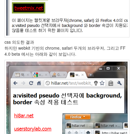
스
트
큐
브
온
라
인
서
css 의도한 결과
재
하지만 webkit 기반의 chrome, safari 두개의 브라우저, 그리고 FF
내
4.0 beta 에서는 아래와 같이 보입니다.
자
리
옛
날
여
자
Peach
purple
Cloverfield
백
신
Spell
사
용