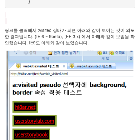
지
마
~
Tile
사
링크를 클릭해서 :visited 상태가 되면 아래와 같이 보이는 것이 의도
실
한 결과입니다. (IE 6 ~ 9beta), (FF 3.x) 에서 아래와 같이 보임을 확
커
피
인했습니다. IE9도 아래와 같이 보였습니다.
맛
몰
라..
더
워
관
리
자
스
킨
美
3
Powder
린
애
텍