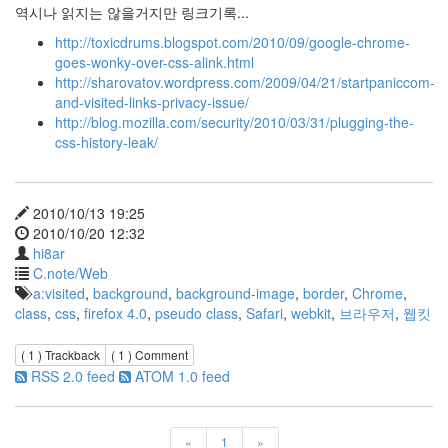
도
역시나 읽지는 않을거지만 링크기록...
우
꾸
http://toxicdrums.blogspot.com/2010/09/google-chrome-
미
goes-wonky-over-css-alink.html
기
http://sharovatov.wordpress.com/2009/04/21/startpaniccom-
Tip
and-visited-links-privacy-issue/
Stylish
http://blog.mozilla.com/security/2010/03/31/plugging-the-
css-history-leak/
JellyBox
District
9
Sandwich
2010/10/13 19:25
2010/10/20 12:32
구
관
hi8ar
이
C.note/Web
명
a:visited
,
background
,
background-image
,
border
,
Chrome
,
관
class
,
css
,
firefox 4.0
,
pseudo class
,
Safari
,
webkit
,
브라우저
,
웹킷
외
부
이
( 1 )
Trackback
( 1 )
Comment
미
RSS 2.0 feed
ATOM 1.0 feed
지
링
크
제
«
1
»
한