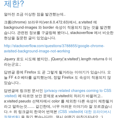
제한?
Tumblr
새
얼마전 조금 이상한 점을 발견했는데..
컴
퓨
크롬(chrome) 브라우저(ver.6.0.472.63)에서, a:visited 에
터
background-images 와 border 속성이 적용되지 않는 것을 발견했
유
습니다. 관련된 정보를 구글링해 봤더니, stackoverflow 에서 비슷한
승
호
현상을 질문한 글이 있었습니다.
OneChanbara
http://stackoverflow.com/questions/3788855/google-chrome-
13
avisited-background-image-not-working
집
Jquery 로도 시도해 봤지만.. jQuery('a:visited').length returns 0 이
LCD
라는군요.;
울
라
답변글 중에 Firefox 도 곧 그렇게 될거라는 이야기가 있습니다. 오
울
늘 FF 4.0 베타를 설치했는데, 정말 Firefox 도 속성이 적용되지 않
라
~
았습니다..
웹
답변글에 링크된 문서인
(privacy-related changes coming to CSS
표
:visited)
에 따르면 보안 문제로 a:visited의 처리가 바뀔꺼고..
준
a:visited pseudo 선택자에서 color 를 제외한 다른 속성이 제한될거
아
라고 말하는것....... 같긴한데, 너무 어려운 이야기라 잘 모르겠습니
나
씨
다.ㅎ 위 링크글의 한국어 번역본
(CSS :visited에 대한 프라이버시
발..
정책변화)
을 찾긴 했습니다만.. 역시 어렵긴 마찬가지네요. :)