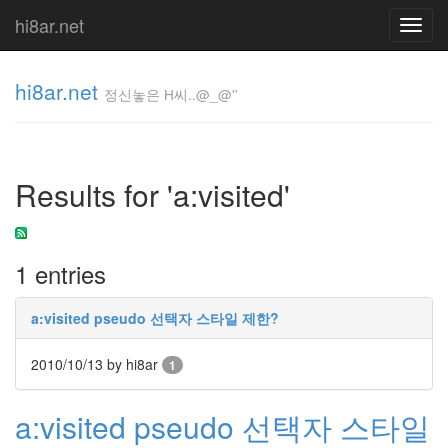
hi8ar.net
Toggl
navig
hi8ar.net
정신놓은 H씨..@_@''
정신놓은
H
Results for 'a:visited'
씨..@_@''
hi8ar
1 entries
Tag
Cloud
a:visited pseudo 선택자 스타일 제한?
Corinne
Bailey
2010/10/13
by hi8ar
Rae
1
Player
박
a:visited pseudo 선택자 스타일
지
윤