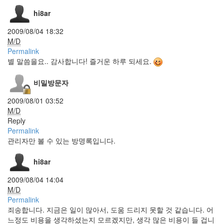
한
블
hi8ar
랙
기
2009/08/04 18:32
독
M/D
교
Permalink
새
별 말씀을요.. 감사합니다! 즐거운 하루 되세요.
컴
퓨
터
비밀방문자
webkit
2009/08/01 03:52
디
M/D
자
이
Reply
너
Permalink
백
관리자만 볼 수 있는 방명록입니다.
신
대
hi8ar
한
민
2009/08/04 14:04
국
M/D
화
Permalink
이
죄송합니다. 지금은 일이 많아서, 도움 드리지 못할 것 같습니다. 어
트
느정도 비용을 생각하셨는지 모르겠지만, 생각 많은 비용이 들 겁니
보