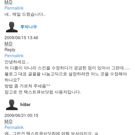
M/D
벼
운
Permalink
블
네.. 메일 드렸습니다..
로
깅
후박나무
Sarah
Wayne
2009/06/15 13:46
Callies
M/D
네
이
Reply
버
Permalink
툰
안녕하세요...
백
저 다름이 아니라 스킨을 수정하다가 궁금한 점이 있어서 그런데.....
지
블로그 대표 글꼴을 나눔고딕으로 설정하려면 어느 곳을 수정해야
영
하나요?
검
방법 좀 가르쳐 주세욤^^
정
색
잠고로 전 텍스트큐브닷컴 사용자입니다.
망
할
hi8ar
IE
userstorybook
2009/06/21 00:15
이
M/D
병
Permalink
헌
에.. 그런건 텍스트큐브닷컴에 여쭤 보셔야지요. :p