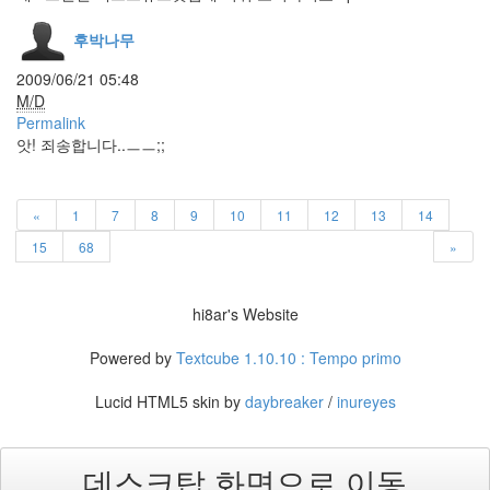
몸
상
후박나무
태
아
2009/06/21 05:48
침
M/D
두
Permalink
목
님
앗! 죄송합니다..ㅡㅡ;;
Add-
on
«
1
7
8
9
10
11
12
13
14
공
자
15
68
»
Clear
Type
병
hi8ar's Website
신
이
Powered by
Textcube 1.10.10 : Tempo primo
되
겠
습
Lucid HTML5 skin by
daybreaker
/
inureyes
니
다
여
데스크탑 화면으로 이동
름