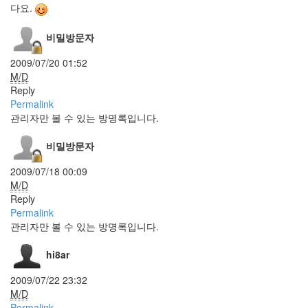
다요.
드
Wentworth
비밀방문자
Miller
chron
2009/07/20 01:52
Textcube
M/D
1.6.1
Reply
mg40
Permalink
스
관리자만 볼 수 있는 방명록입니다.
피
커
비밀방문자
Jewelry
역
2009/07/18 00:09
시
M/D
저
Reply
걸
Permalink
살
걸
관리자만 볼 수 있는 방명록입니다.
그
랬
hi8ar
나
봐
2009/07/22 23:32
Capture
M/D
늙
Permalink