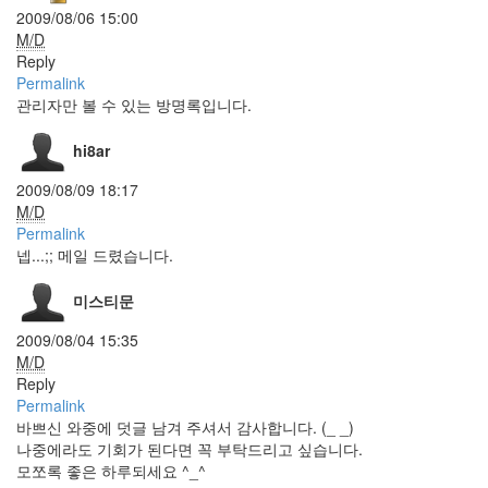
T^T;;
2009/08/06 15:00
Amanda
M/D
Jensen
Reply
Lightbox
Permalink
관리자만 볼 수 있는 방명록입니다.
크
롬
hi8ar
공
공
2009/08/09 18:17
의
적
M/D
Permalink
LCD
넵...;; 메일 드렸습니다.
Holiday
All
미스티문
That
Chart
2009/08/04 15:35
Sean
Kingston
M/D
Reply
짤
방
Permalink
달
바쁘신 와중에 덧글 남겨 주셔서 감사합니다. (_ _)
콤
나중에라도 기회가 된다면 꼭 부탁드리고 싶습니다.
미
모쪼록 좋은 하루되세요 ^_^
끈