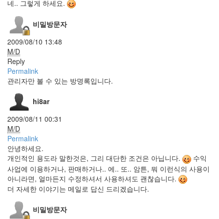
스
네.. 그렇게 하세요.
캔
스
비밀방문자
팸
2009/08/10 13:48
덧
M/D
글
Reply
사
Permalink
라
탠
관리자만 볼 수 있는 방명록입니다.
크
레
hi8ar
디
Firefox
2009/08/11 00:31
2.0
M/D
믿
Permalink
음
안녕하세요.
직
한
개인적인 용도라 말한것은, 그리 대단한 조건은 아닙니다.
수익
메
사업에 이용하거나, 판매하거나.. 에.. 또.. 암튼, 뭐 이런식의 사용이
칸
아니라면, 얼마든지 수정하셔서 사용하셔도 괜찮습니다.
더
더 자세한 이야기는 메일로 답신 드리겠습니다.
800
background-
비밀방문자
image