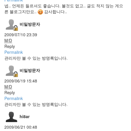
지
마
넵.. 언제든 들르셔도 좋습니다. 볼것도 없고.. 글도 적지 않는 게으
늙
른 블로그지만요..
감사합니다..
지
마
비밀방문자
~
VW2420H
2009/07/10 23:39
도
M/D
둑
Reply
내
Permalink
일
은
관리자만 볼 수 있는 방명록입니다.
된
장
비밀방문자
먹
자
2009/06/19 15:48
tattertools
M/D
1.0
Reply
Spring
Permalink
시
관리자만 볼 수 있는 방명록입니다.
Cashback
GnagXP
hi8ar
skit
2009/06/21 00:48
가