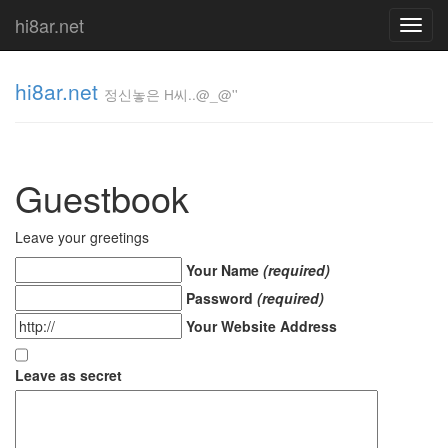
hi8ar.net
Toggl
navig
hi8ar.net
정신놓은 H씨..@_@''
정신놓은
H
Guestbook
씨..@_@''
hi8ar
Leave your greetings
Your Name
(required)
Tag
Password
(required)
Cloud
Your Website Address
예
쁘
다
Leave as secret
유
진
kooo
구