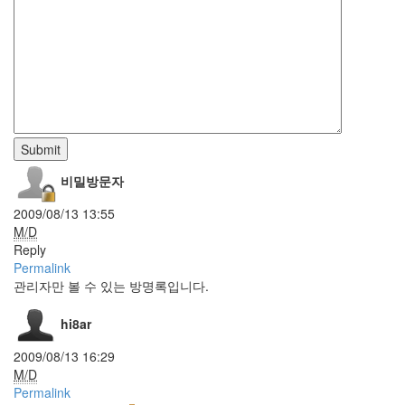
관
이
명
관
2.0
여
장
남
자
Submit
블
로
비밀방문자
그
독
2009/08/13 13:55
확
M/D
장
Reply
기
Permalink
능
관리자만 볼 수 있는 방명록입니다.
오
류
hi8ar
수
정
2009/08/13 16:29
알
M/D
파
Permalink